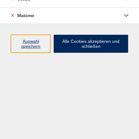
zurück zur Übersicht
Matomo
Impressum
Datenschutzerklärung
Auswahl
Alle Cookies akzeptieren und
speichern
schließen
AGB und Widerruf
Barrierefreiheit
Vertrag widerrufen
Programm
Mensch und Gesellschaft
Kultur und Gestalten