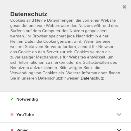
×
Datenschutz
Cookies sind kleine Datenmengen, die von einer Website
gesendet und vom Webbrowser des Nutzers während des
Surfens auf dem Computer des Nutzers gespeichert
Zum Hauptinhalt springen
Sie sind hier:
werden. Ihr Browser speichert jede Nachricht in einer
Über uns
Unsere Dozierenden
kleinen Datei, die Cookie genannt wird. Wenn Sie eine
weitere Seite vom Server anfordern, sendet Ihr Browser
das Cookie an den Server zurück. Cookies wurden als
Rucchius, Susanne
zuverlässiger Mechanismus für Websites entwickelt, um
sich Informationen zu merken oder die Surfaktivitäten des
Benutzers aufzuzeichnen. Bitte willigen Sie in die
Verwendung von Cookies ein. Weitere Informationen finden
Sie in unseren Datenschutzhinweisen.
Datenschutz
Die Sprache der Linie – Kohle als
Ausdrucksmittel
Mi. 04.11.2026 18:00
Notwendig
Borna
YouTube
Vimeo