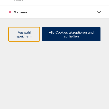
Do. 03.09.2026 09:00
Wurzen
Matomo
Auswahl
Alle Cookies akzeptieren und
speichern
schließen
zurück zur Übersicht
Impressum
Datenschutzerklärung
AGB und Widerruf
Barrierefreiheit
Vertrag widerrufen