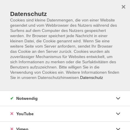
×
Datenschutz
Cookies sind kleine Datenmengen, die von einer Website
gesendet und vom Webbrowser des Nutzers während des
Surfens auf dem Computer des Nutzers gespeichert
Zum Hauptinhalt springen
Sie sind hier:
werden. Ihr Browser speichert jede Nachricht in einer
Über uns
Unsere Dozierenden
kleinen Datei, die Cookie genannt wird. Wenn Sie eine
weitere Seite vom Server anfordern, sendet Ihr Browser
das Cookie an den Server zurück. Cookies wurden als
König, Steffen
zuverlässiger Mechanismus für Websites entwickelt, um
sich Informationen zu merken oder die Surfaktivitäten des
Benutzers aufzuzeichnen. Bitte willigen Sie in die
Verwendung von Cookies ein. Weitere Informationen finden
Sie in unseren Datenschutzhinweisen.
Datenschutz
Keramik
Mo. 17.08.2026 17:00
Wurzen
Notwendig
YouTube
Kleine Tier-Plastiken aus Ton
Vimeo