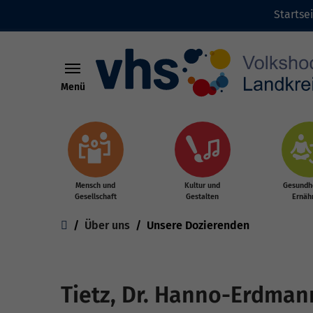
Startse
Menü
Zum Hauptinhalt springen
Mensch und
Kultur und
Gesundhe
Gesellschaft
Gestalten
Ernäh
Sie sind hier:
Über uns
Unsere Dozierenden
Tietz, Dr. Hanno-Erdman