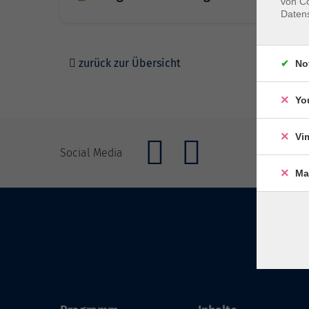
von Co
Daten
zurück zur Übersicht
No
Yo
Vi
Social Media
Ma