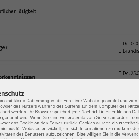
flicher Tätigkeit
Di. 02.0
ger
Brandi
Do. 25.
Vorkenntnissen
Markra
enschutz
s sind kleine Datenmengen, die von einer Website gesendet und vom
Di. 18.0
owser des Nutzers während des Surfens auf dem Computer des Nutze
issen
Brandi
chert werden. Ihr Browser speichert jede Nachricht in einer kleinen Dat
 genannt wird. Wenn Sie eine weitere Seite vom Server anfordern, se
owser das Cookie an den Server zurück. Cookies wurden als zuverlässi
ismus für Websites entwickelt, um sich Informationen zu merken oder
Do. 10.
tivitäten des Benutzers aufzuzeichnen. Bitte willigen Sie in die Verwen
ssen (A1.2)