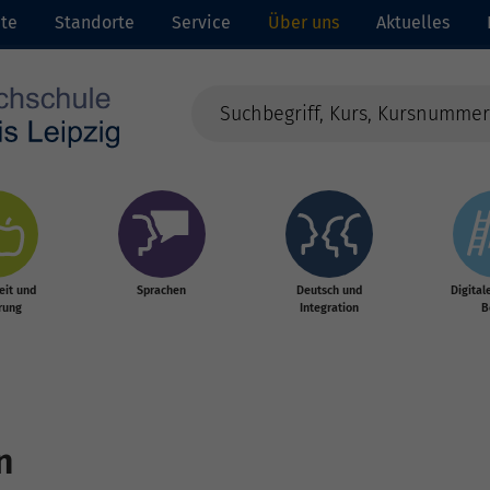
ite
Standorte
Service
Über uns
Aktuelles
it und
Sprachen
Deutsch und
Digital
rung
Integration
B
n