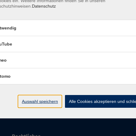
okies ein. Weitere Informationen finden Sie in unseren
Markra
schutzhinweisen.
Datenschutz
twendig
uTube
meo
Impressum
Datenschutzerklärung
AGB 
tomo
Auswahl speichern
Alle Cookies akzeptieren und schl