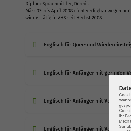
Diplom-Sprachmittler, Dr.phil.
März 07: bis April 2008 nicht verfügbar wegen beru
wieder tätig in VHS seit Herbst 2008
Englisch für Quer- und Wiedereinstei
Englisch für Anfänger mit geringen 
Dat
Cookie
Webbr
Englisch für Anfänger mit Vorkenntn
gespei
Cookie
Ihr Br
Mechan
Surfak
Englisch für Anfänger mit Vorkenntni