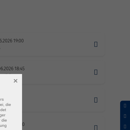
6.2026 19:00
s
06.2026 18:45
nstädt
×
8.2026 17:15
rs
s
ei, die
ndet
ger
 die
09.2026 17:00
dung