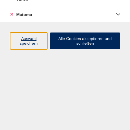
Matomo
zurück zur Übersicht
Auswahl
Alle Cookies akzeptieren und
Impressum
speichern
schließen
Datenschutzerklärung
AGB und Widerruf
Barrierefreiheit
Vertrag widerrufen
Programm