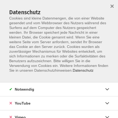
×
Datenschutz
Cookies sind kleine Datenmengen, die von einer Website
gesendet und vom Webbrowser des Nutzers während des
Surfens auf dem Computer des Nutzers gespeichert
Zum Hauptinhalt springen
Sie sind hier:
werden. Ihr Browser speichert jede Nachricht in einer
Über uns
Unsere Dozierenden
kleinen Datei, die Cookie genannt wird. Wenn Sie eine
weitere Seite vom Server anfordern, sendet Ihr Browser
das Cookie an den Server zurück. Cookies wurden als
zuverlässiger Mechanismus für Websites entwickelt, um
sich Informationen zu merken oder die Surfaktivitäten des
Lo Pilato, Evelina
Benutzers aufzuzeichnen. Bitte willigen Sie in die
Verwendung von Cookies ein. Weitere Informationen finden
Sie in unseren Datenschutzhinweisen.
Datenschutz
Contemporary Dance
Notwendig
Mi. 02.09.2026 16:30
Markkleeberg
YouTube
Vimeo