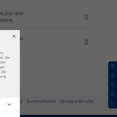
08.2026 18:00
eeberg
×
08.2026 18:00
eeberg
rs
ei, die
ndet
ger
 die
dung
und Widerruf
Barrierefreiheit
Vertrag widerrufen