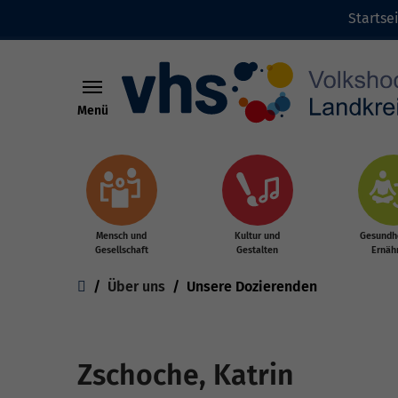
Startse
Menü
Zum Hauptinhalt springen
Mensch und
Kultur und
Gesundhe
Gesellschaft
Gestalten
Ernäh
Sie sind hier:
Über uns
Unsere Dozierenden
Zschoche, Katrin