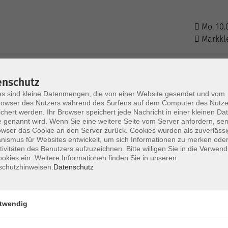
Mo. 10.
Markkl
Mo. 17.
enschutz
Markkl
s sind kleine Datenmengen, die von einer Website gesendet und vom
owser des Nutzers während des Surfens auf dem Computer des Nutze
chert werden. Ihr Browser speichert jede Nachricht in einer kleinen Dat
 genannt wird. Wenn Sie eine weitere Seite vom Server anfordern, se
owser das Cookie an den Server zurück. Cookies wurden als zuverlässi
ismus für Websites entwickelt, um sich Informationen zu merken oder
tivitäten des Benutzers aufzuzeichnen. Bitte willigen Sie in die Verwen
okies ein. Weitere Informationen finden Sie in unseren
schutzhinweisen.
Datenschutz
Impressum
Datenschutzerklärung
AGB 
twendig