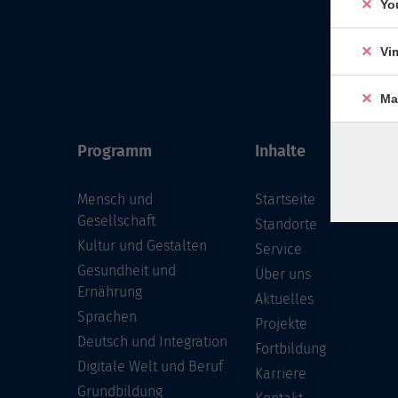
Yo
Vi
Ma
Programm
Inhalte
Mensch und
Startseite
Gesellschaft
Standorte
Kultur und Gestalten
Service
Gesundheit und
Über uns
Ernährung
Aktuelles
Sprachen
Projekte
Deutsch und Integration
Fortbildung
Digitale Welt und Beruf
Karriere
Grundbildung