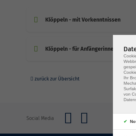
Klöppeln - mit Vorkenntnissen
Dat
Klöppeln - für Anfängerinnen
Cookie
Webbr
gespei
Cookie
Ihr Br
zurück zur Übersicht
Mechan
Surfak
von Co
Daten
Social Media
No