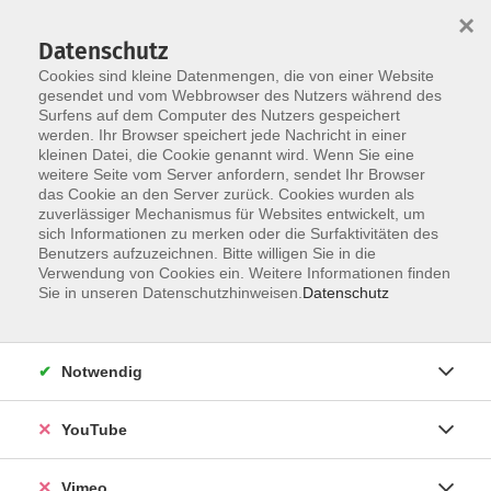
×
Datenschutz
Cookies sind kleine Datenmengen, die von einer Website
gesendet und vom Webbrowser des Nutzers während des
Surfens auf dem Computer des Nutzers gespeichert
Zum Hauptinhalt springen
werden. Ihr Browser speichert jede Nachricht in einer
kleinen Datei, die Cookie genannt wird. Wenn Sie eine
weitere Seite vom Server anfordern, sendet Ihr Browser
das Cookie an den Server zurück. Cookies wurden als
zuverlässiger Mechanismus für Websites entwickelt, um
sich Informationen zu merken oder die Surfaktivitäten des
Benutzers aufzuzeichnen. Bitte willigen Sie in die
Verwendung von Cookies ein. Weitere Informationen finden
Sie in unseren Datenschutzhinweisen.
Datenschutz
Sie sind hier:
Kultur und Gestalten
Nähen, Handarbeiten
Notwendig
Klöppeln - für Anfängerinnen
YouTube
Sie möchten das Klöppeln von Grund auf lernen? In
Vimeo