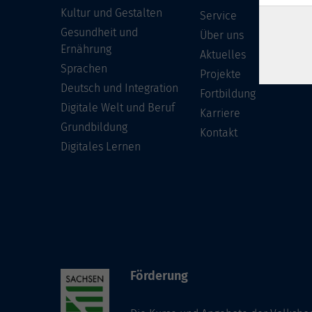
Kultur und Gestalten
Service
Gesundheit und
Über uns
Ernährung
Aktuelles
Sprachen
Projekte
Deutsch und Integration
Fortbildung
Digitale Welt und Beruf
Karriere
Grundbildung
Kontakt
Digitales Lernen
Förderung