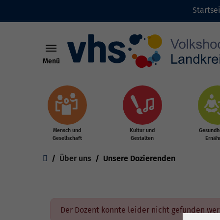
Startse
Menü
Zum Hauptinhalt springen
Mensch und
Kultur und
Gesundhe
Gesellschaft
Gestalten
Ernäh
Sie sind hier:
Über uns
Unsere Dozierenden
Der Dozent konnte leider nicht gefunden we