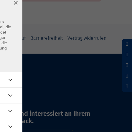
×
rs
ei, die
ndet
ger
und Widerruf
Barrierefreiheit
Vertrag widerrufen
 die
dung
Wir sind interessiert an Ihrem
Feedback.