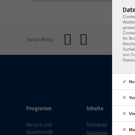
Dat
Cookie
Webbr
gespei
Cookie
Ihr Br
Social Media
Mechan
Surfak
von Co
Daten
No
Yo
Programm
Inhalte
Vi
Mensch und
Startseite
Ma
Gesellschaft
Standorte