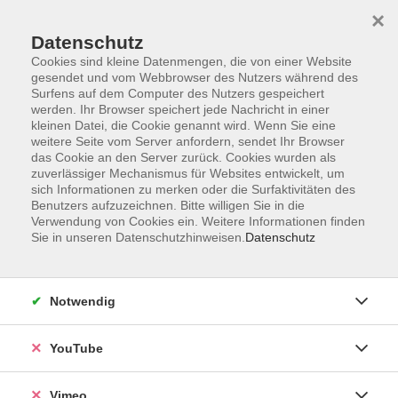
×
Datenschutz
Cookies sind kleine Datenmengen, die von einer Website
gesendet und vom Webbrowser des Nutzers während des
Surfens auf dem Computer des Nutzers gespeichert
Zum Hauptinhalt springen
Sie sind hier:
werden. Ihr Browser speichert jede Nachricht in einer
Über uns
Unsere Dozierenden
kleinen Datei, die Cookie genannt wird. Wenn Sie eine
weitere Seite vom Server anfordern, sendet Ihr Browser
das Cookie an den Server zurück. Cookies wurden als
zuverlässiger Mechanismus für Websites entwickelt, um
sich Informationen zu merken oder die Surfaktivitäten des
Benutzers aufzuzeichnen. Bitte willigen Sie in die
Verwendung von Cookies ein. Weitere Informationen finden
Sie in unseren Datenschutzhinweisen.
Datenschutz
Schmidt, Tabea
Notwendig
YouTube
Tanzfitness 50plus
Vimeo