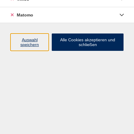
Di. 12.05.2026 09:00
Markkleeberg
Matomo
Auswahl
Alle Cookies akzeptieren und
Tanzfitness
speichern
schließen
Do. 20.08.2026 17:00
Markkleeberg
Tanzfitness 50plus
Mi. 23.09.2026 09:00
Markkleeberg