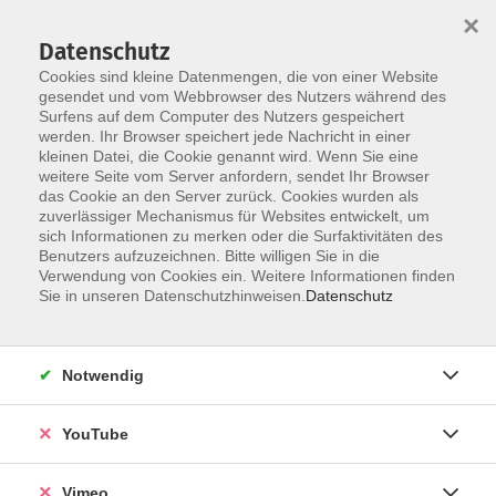
×
Datenschutz
Cookies sind kleine Datenmengen, die von einer Website
gesendet und vom Webbrowser des Nutzers während des
Surfens auf dem Computer des Nutzers gespeichert
Zum Hauptinhalt springen
Sie sind hier:
werden. Ihr Browser speichert jede Nachricht in einer
Über uns
Unsere Dozierenden
kleinen Datei, die Cookie genannt wird. Wenn Sie eine
weitere Seite vom Server anfordern, sendet Ihr Browser
das Cookie an den Server zurück. Cookies wurden als
Carl, Thomas
zuverlässiger Mechanismus für Websites entwickelt, um
sich Informationen zu merken oder die Surfaktivitäten des
Benutzers aufzuzeichnen. Bitte willigen Sie in die
Verwendung von Cookies ein. Weitere Informationen finden
Sie in unseren Datenschutzhinweisen.
Datenschutz
Gitarre für Erwachsene - Fortsetzung
Do. 20.08.2026 17:45
Grimma
Notwendig
YouTube
Gitarre für Erwachsene - Fortsetzung
Vimeo