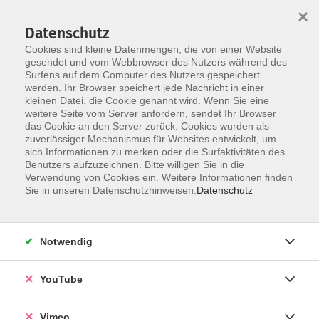
×
Datenschutz
Cookies sind kleine Datenmengen, die von einer Website
gesendet und vom Webbrowser des Nutzers während des
Surfens auf dem Computer des Nutzers gespeichert
Zum Hauptinhalt springen
werden. Ihr Browser speichert jede Nachricht in einer
kleinen Datei, die Cookie genannt wird. Wenn Sie eine
weitere Seite vom Server anfordern, sendet Ihr Browser
das Cookie an den Server zurück. Cookies wurden als
zuverlässiger Mechanismus für Websites entwickelt, um
sich Informationen zu merken oder die Surfaktivitäten des
Benutzers aufzuzeichnen. Bitte willigen Sie in die
Verwendung von Cookies ein. Weitere Informationen finden
Sie in unseren Datenschutzhinweisen.
Datenschutz
Sie sind hier:
Deutsch
Prüfungen
Notwendig
Integrationskurs 135 Alpha Test "Leben in
Deutschland"
YouTube
Der Test "Leben in Deutschland" findet im Anschluss
Vimeo