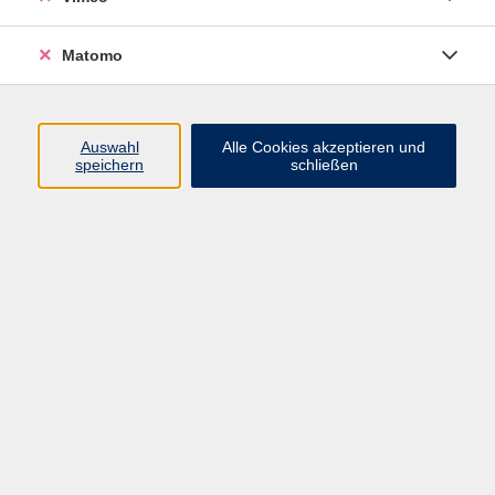
Matomo
Programm
Mensch und Gesellschaft
Auswahl
Alle Cookies akzeptieren und
speichern
schließen
Kultur und Gestalten
Gesundheit und Ernährung
Sprachen
Deutsch und Integration
Digitale Welt und Beruf
Grundbildung
Digitales Lernen
Inhalte