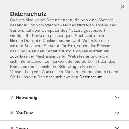
×
Datenschutz
Cookies sind kleine Datenmengen, die von einer Website
gesendet und vom Webbrowser des Nutzers während des
Surfens auf dem Computer des Nutzers gespeichert
Zum Hauptinhalt springen
werden. Ihr Browser speichert jede Nachricht in einer
kleinen Datei, die Cookie genannt wird. Wenn Sie eine
weitere Seite vom Server anfordern, sendet Ihr Browser
Der Kurs konnte nicht gefunden werden.
das Cookie an den Server zurück. Cookies wurden als
zuverlässiger Mechanismus für Websites entwickelt, um
sich Informationen zu merken oder die Surfaktivitäten des
Benutzers aufzuzeichnen. Bitte willigen Sie in die
Verwendung von Cookies ein. Weitere Informationen finden
Sie in unseren Datenschutzhinweisen.
Datenschutz
Impressum
Datenschutzerklärung
AGB und Widerruf
Notwendig
Barrierefreiheit
Vertrag widerrufen
YouTube
Vimeo