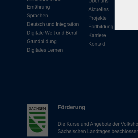
Über uns
Ernährung
Aktuelles
Sprachen
Projekte
Deutsch und Integration
Fortbildung
Digitale Welt und Beruf
Karriere
Grundbildung
Kontakt
Digitales Lernen
Förderung
Die Kurse und Angebote der Volkshoc
Sächsischen Landtages beschlosse