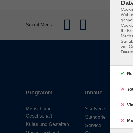
Dat
Cookie
Webbr
gespei
Social Media
Cookie
Ihr Br
Mechan
Surfak
von Co
Daten
No
Yo
Programm
Inhalte
Vi
Mensch und
Startseite
Gesellschaft
Standorte
Ma
Kultur und Gestalten
Service
Gesundheit und