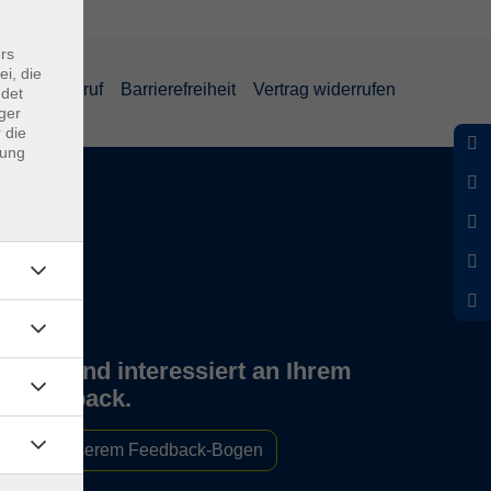
rs
ei, die
und Widerruf
Barrierefreiheit
Vertrag widerrufen
ndet
ger
 die
dung
Wir sind interessiert an Ihrem
Feedback.
Zu unserem Feedback-Bogen