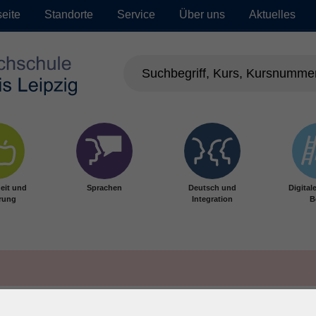
seite
Standorte
Service
Über uns
Aktuelles
eit und
Sprachen
Deutsch und
Digital
rung
Integration
B