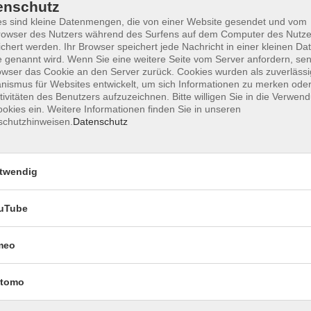
enschutz
s sind kleine Datenmengen, die von einer Website gesendet und vom
owser des Nutzers während des Surfens auf dem Computer des Nutze
chert werden. Ihr Browser speichert jede Nachricht in einer kleinen Dat
Impressum
Datenschutzerklärung
AGB 
 genannt wird. Wenn Sie eine weitere Seite vom Server anfordern, se
owser das Cookie an den Server zurück. Cookies wurden als zuverlässi
ismus für Websites entwickelt, um sich Informationen zu merken oder
tivitäten des Benutzers aufzuzeichnen. Bitte willigen Sie in die Verwen
okies ein. Weitere Informationen finden Sie in unseren
schutzhinweisen.
Datenschutz
twendig
uTube
Rechtliches
meo
Impressum
Datenschutzerklärung
tomo
AGB und Widerruf