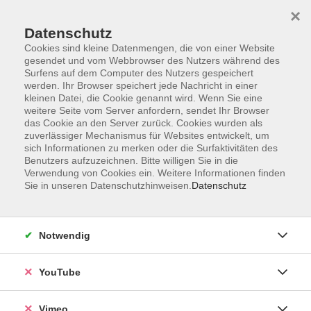
×
Datenschutz
Cookies sind kleine Datenmengen, die von einer Website
gesendet und vom Webbrowser des Nutzers während des
Surfens auf dem Computer des Nutzers gespeichert
Zum Hauptinhalt springen
werden. Ihr Browser speichert jede Nachricht in einer
kleinen Datei, die Cookie genannt wird. Wenn Sie eine
weitere Seite vom Server anfordern, sendet Ihr Browser
Der Kurs konnte nicht gefunden werden.
das Cookie an den Server zurück. Cookies wurden als
zuverlässiger Mechanismus für Websites entwickelt, um
sich Informationen zu merken oder die Surfaktivitäten des
Benutzers aufzuzeichnen. Bitte willigen Sie in die
Verwendung von Cookies ein. Weitere Informationen finden
Sie in unseren Datenschutzhinweisen.
Datenschutz
Impressum
Datenschutzerklärung
AGB und Widerruf
Notwendig
Barrierefreiheit
Vertrag widerrufen
YouTube
Vimeo