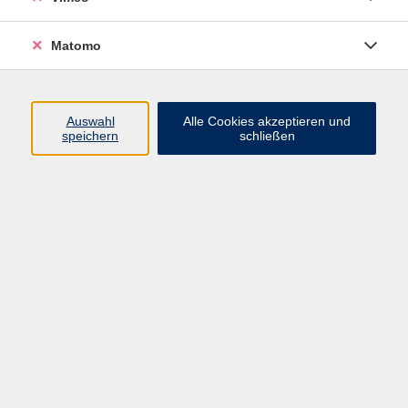
Matomo
Programm
Mensch und Gesellschaft
Auswahl
Alle Cookies akzeptieren und
speichern
schließen
Kultur und Gestalten
Gesundheit und Ernährung
Sprachen
Deutsch und Integration
Digitale Welt und Beruf
Grundbildung
Digitales Lernen
Inhalte