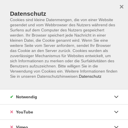
×
Datenschutz
Cookies sind kleine Datenmengen, die von einer Website
gesendet und vom Webbrowser des Nutzers während des
Surfens auf dem Computer des Nutzers gespeichert
Zum Hauptinhalt springen
werden. Ihr Browser speichert jede Nachricht in einer
kleinen Datei, die Cookie genannt wird. Wenn Sie eine
weitere Seite vom Server anfordern, sendet Ihr Browser
das Cookie an den Server zurück. Cookies wurden als
zuverlässiger Mechanismus für Websites entwickelt, um
sich Informationen zu merken oder die Surfaktivitäten des
Benutzers aufzuzeichnen. Bitte willigen Sie in die
Verwendung von Cookies ein. Weitere Informationen finden
Sie in unseren Datenschutzhinweisen.
Datenschutz
Sie sind hier:
Digitale Welt und Beruf
Kaufmännische Fachlehrgänge
Notwendig
YouTube
Verkaufen mit Herz und Strategie –
erfolgreich im Vertrieb auftreten
Vimeo