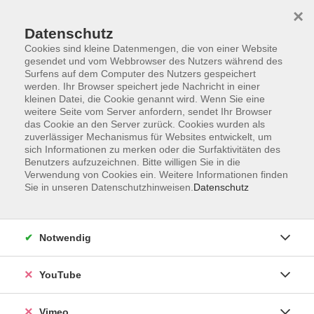
×
Datenschutz
Cookies sind kleine Datenmengen, die von einer Website
gesendet und vom Webbrowser des Nutzers während des
Surfens auf dem Computer des Nutzers gespeichert
Zum Hauptinhalt springen
werden. Ihr Browser speichert jede Nachricht in einer
kleinen Datei, die Cookie genannt wird. Wenn Sie eine
weitere Seite vom Server anfordern, sendet Ihr Browser
das Cookie an den Server zurück. Cookies wurden als
zuverlässiger Mechanismus für Websites entwickelt, um
sich Informationen zu merken oder die Surfaktivitäten des
Benutzers aufzuzeichnen. Bitte willigen Sie in die
Verwendung von Cookies ein. Weitere Informationen finden
Sie in unseren Datenschutzhinweisen.
Datenschutz
Sie sind hier:
Digitale Welt und Beruf
Pädagogische Fachkräfte
Notwendig
YouTube
Medienbildung in Kita und Hort - warum und
wie geht das?
Vimeo