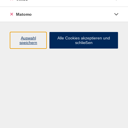
Matomo
Programm
Mensch und Gesellschaft
Auswahl
Alle Cookies akzeptieren und
speichern
schließen
Kultur und Gestalten
Gesundheit und Ernährung
Sprachen
Deutsch und Integration
Digitale Welt und Beruf
Grundbildung
Digitales Lernen
Inhalte