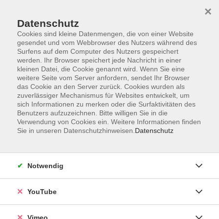
×
Datenschutz
Cookies sind kleine Datenmengen, die von einer Website
gesendet und vom Webbrowser des Nutzers während des
Surfens auf dem Computer des Nutzers gespeichert
Zum Hauptinhalt springen
werden. Ihr Browser speichert jede Nachricht in einer
kleinen Datei, die Cookie genannt wird. Wenn Sie eine
weitere Seite vom Server anfordern, sendet Ihr Browser
Der Kurs konnte nicht gefunden werden.
das Cookie an den Server zurück. Cookies wurden als
zuverlässiger Mechanismus für Websites entwickelt, um
sich Informationen zu merken oder die Surfaktivitäten des
Benutzers aufzuzeichnen. Bitte willigen Sie in die
Verwendung von Cookies ein. Weitere Informationen finden
Sie in unseren Datenschutzhinweisen.
Datenschutz
Impressum
Datenschutzerklärung
AGB und Widerruf
Notwendig
Barrierefreiheit
Vertrag widerrufen
YouTube
Vimeo