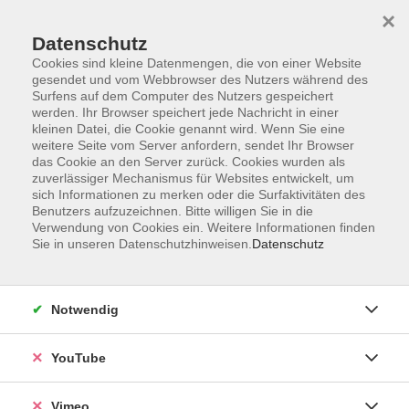
×
Datenschutz
Cookies sind kleine Datenmengen, die von einer Website
gesendet und vom Webbrowser des Nutzers während des
Surfens auf dem Computer des Nutzers gespeichert
Zum Hauptinhalt springen
werden. Ihr Browser speichert jede Nachricht in einer
kleinen Datei, die Cookie genannt wird. Wenn Sie eine
weitere Seite vom Server anfordern, sendet Ihr Browser
Der Kurs konnte nicht gefunden werden.
das Cookie an den Server zurück. Cookies wurden als
zuverlässiger Mechanismus für Websites entwickelt, um
sich Informationen zu merken oder die Surfaktivitäten des
Benutzers aufzuzeichnen. Bitte willigen Sie in die
Verwendung von Cookies ein. Weitere Informationen finden
Sie in unseren Datenschutzhinweisen.
Datenschutz
Impressum
Datenschutzerklärung
AGB und Widerruf
Notwendig
Barrierefreiheit
Vertrag widerrufen
YouTube
Vimeo