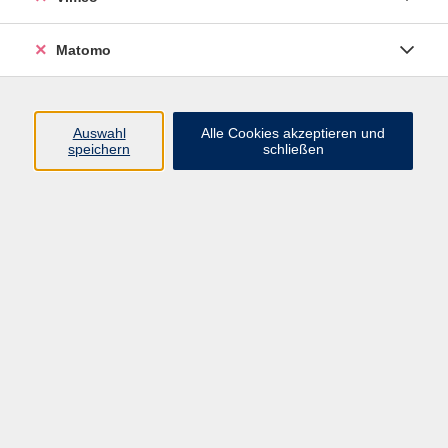
Matomo
Programm
Mensch und Gesellschaft
Auswahl
Alle Cookies akzeptieren und
speichern
schließen
Kultur und Gestalten
Gesundheit und Ernährung
Sprachen
Deutsch und Integration
Digitale Welt und Beruf
Grundbildung
Digitales Lernen
Inhalte