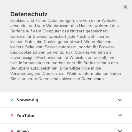
×
Datenschutz
Cookies sind kleine Datenmengen, die von einer Website
gesendet und vom Webbrowser des Nutzers während des
Surfens auf dem Computer des Nutzers gespeichert
Zum Hauptinhalt springen
werden. Ihr Browser speichert jede Nachricht in einer
kleinen Datei, die Cookie genannt wird. Wenn Sie eine
weitere Seite vom Server anfordern, sendet Ihr Browser
das Cookie an den Server zurück. Cookies wurden als
zuverlässiger Mechanismus für Websites entwickelt, um
sich Informationen zu merken oder die Surfaktivitäten des
Benutzers aufzuzeichnen. Bitte willigen Sie in die
Verwendung von Cookies ein. Weitere Informationen finden
Sie in unseren Datenschutzhinweisen.
Datenschutz
Sie sind hier:
Gesundheit und Ernährung
Entspannung, Körpererfahrung
Yoga
Notwendig
YouTube
Yoga für fortgeschrittene Anfänger
Yoga ist ein altes, ganzheitliches Übungssystem aus
Vimeo