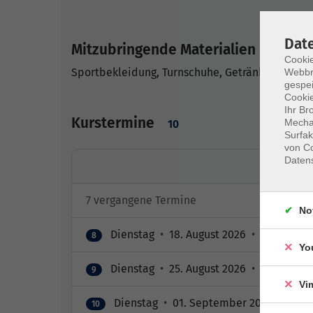
Dat
Mitzubringende Materialien
Cookie
Sportbekleidung, Turnschuhe, Getränk
Webbr
gespei
Cookie
Ihr Br
Kurstermine
Mechan
10
Surfak
von Co
Daten
7 vergangene Termine
No
Dienstag
•
18. August 2026
•
16:00 – 17
8
Yo
Dienstag
•
25. August 2026
•
16:00 – 17
9
Vi
Dienstag
•
01. September 2026
•
16:00
10