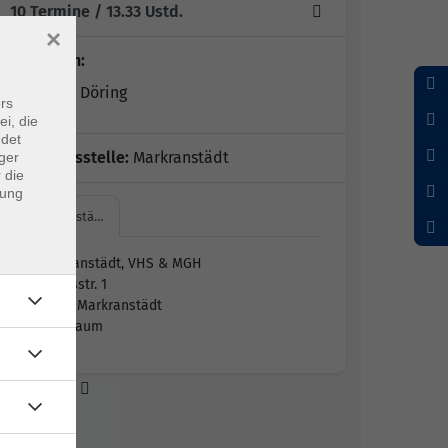
10 Termine
/ 13.33
Ustd.
×
Dozent*in:
Franziska Döring
rs
ei, die
ndet
Geschäftsstelle:
Markranstädt
ger
 die
dung
Markranstä…
Markranstädt, VHS & MGH
Hordisstr. 1
04420 Markranstädt
Sportraum