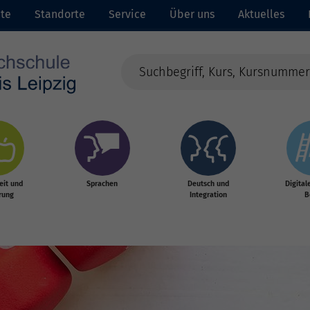
ite
Standorte
Service
Über uns
Aktuelles
it und
Sprachen
Deutsch und
Digital
rung
Integration
B