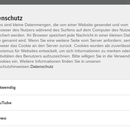
enschutz
s sind kleine Datenmengen, die von einer Website gesendet und vom
owser des Nutzers während des Surfens auf dem Computer des Nutze
chert werden. Ihr Browser speichert jede Nachricht in einer kleinen Dat
 genannt wird. Wenn Sie eine weitere Seite vom Server anfordern, se
owser das Cookie an den Server zurück. Cookies wurden als zuverlässi
ismus für Websites entwickelt, um sich Informationen zu merken oder
tivitäten des Benutzers aufzuzeichnen. Bitte willigen Sie in die Verwen
okies ein. Weitere Informationen finden Sie in unseren
schutzhinweisen.
Datenschutz
Ort / Raum
twendig
:00 Uhr
Sportraum
uTube
:00 Uhr
Sportraum
meo
 – 17:00 Uhr
Sportraum