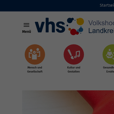
Startse
Menü
Zum Hauptinhalt springen
Mensch und
Kultur und
Gesundhe
Gesellschaft
Gestalten
Ernäh