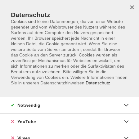
×
Datenschutz
Cookies sind kleine Datenmengen, die von einer Website
gesendet und vom Webbrowser des Nutzers während des
Surfens auf dem Computer des Nutzers gespeichert
Zum Hauptinhalt springen
werden. Ihr Browser speichert jede Nachricht in einer
kleinen Datei, die Cookie genannt wird. Wenn Sie eine
weitere Seite vom Server anfordern, sendet Ihr Browser
das Cookie an den Server zurück. Cookies wurden als
zuverlässiger Mechanismus für Websites entwickelt, um
sich Informationen zu merken oder die Surfaktivitäten des
Benutzers aufzuzeichnen. Bitte willigen Sie in die
Verwendung von Cookies ein. Weitere Informationen finden
Sie in unseren Datenschutzhinweisen.
Datenschutz
Sie sind hier:
Gesundheit und Ernährung
Gesundheitspflege, Erkrankungen,
Notwendig
Heilmethoden
YouTube
Einführung in die Aromapflege – Wohltuende
Düfte
Vimeo