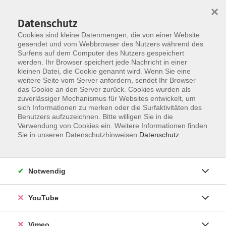
×
Datenschutz
Cookies sind kleine Datenmengen, die von einer Website
gesendet und vom Webbrowser des Nutzers während des
Surfens auf dem Computer des Nutzers gespeichert
Zum Hauptinhalt springen
werden. Ihr Browser speichert jede Nachricht in einer
kleinen Datei, die Cookie genannt wird. Wenn Sie eine
weitere Seite vom Server anfordern, sendet Ihr Browser
das Cookie an den Server zurück. Cookies wurden als
zuverlässiger Mechanismus für Websites entwickelt, um
sich Informationen zu merken oder die Surfaktivitäten des
Benutzers aufzuzeichnen. Bitte willigen Sie in die
Verwendung von Cookies ein. Weitere Informationen finden
Sie in unseren Datenschutzhinweisen.
Datenschutz
Sie sind hier:
Gesundheit und Ernährung
Entspannung, Körpererfahrung
Yoga
Notwendig
Morgen-Yoga - Schnupperkurs
YouTube
Starte entspannt und voller Energie in den Tag. In
Vimeo