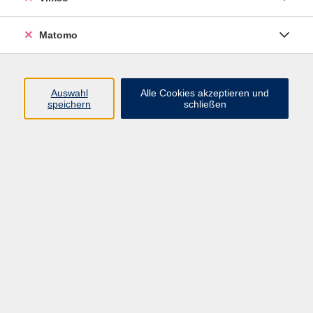
Die osmanische Küche gilt als eine der reichsten und
vielfältigsten Küchen der Welt. Inspiriert von den
Matomo
Kulturen dreier Kontinente vereint sie Einflüsse aus
Persien, Arabien, dem Balkan und dem
Mittelmeerraum. In diesem Kurs tauchen wir in die
Auswahl
Alle Cookies akzeptieren und
kulinarische Welt des Osmanischen Reiches ein und
speichern
schließen
bereiten typische Gerichte zu: feine Meze, gefüllte
Gemüse, würzige Reis- und Fleischgerichte sowie
süße Desserts wie Helva oder Güllaç.
Dabei erfahren Sie nicht nur die Rezepte, sondern
auch spannende Hintergründe zur Esskultur und den
Traditionen der Palastküche. Zum Abschluss genießen
wir die frisch zubereiteten Spezialitäten in geselliger
Runde.
Mitzubringende Materialien
Kleine Gefäße mitbringen.