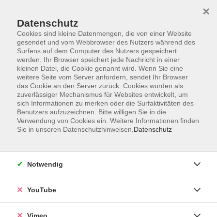
×
Datenschutz
Cookies sind kleine Datenmengen, die von einer Website
gesendet und vom Webbrowser des Nutzers während des
Surfens auf dem Computer des Nutzers gespeichert
Zum Hauptinhalt springen
werden. Ihr Browser speichert jede Nachricht in einer
kleinen Datei, die Cookie genannt wird. Wenn Sie eine
weitere Seite vom Server anfordern, sendet Ihr Browser
das Cookie an den Server zurück. Cookies wurden als
zuverlässiger Mechanismus für Websites entwickelt, um
sich Informationen zu merken oder die Surfaktivitäten des
Benutzers aufzuzeichnen. Bitte willigen Sie in die
Verwendung von Cookies ein. Weitere Informationen finden
Sie in unseren Datenschutzhinweisen.
Datenschutz
Sie sind hier:
Gesundheit und Ernährung
Ernährung, Kochen
Kochen
Notwendig
YouTube
Osmanische Küche – Traditionelle Rezepte
aus der Palastküche
Vimeo