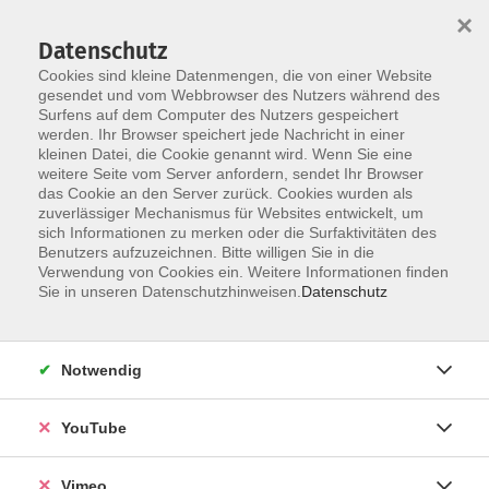
×
Datenschutz
Cookies sind kleine Datenmengen, die von einer Website
gesendet und vom Webbrowser des Nutzers während des
Surfens auf dem Computer des Nutzers gespeichert
Zum Hauptinhalt springen
werden. Ihr Browser speichert jede Nachricht in einer
kleinen Datei, die Cookie genannt wird. Wenn Sie eine
weitere Seite vom Server anfordern, sendet Ihr Browser
das Cookie an den Server zurück. Cookies wurden als
zuverlässiger Mechanismus für Websites entwickelt, um
sich Informationen zu merken oder die Surfaktivitäten des
Benutzers aufzuzeichnen. Bitte willigen Sie in die
Verwendung von Cookies ein. Weitere Informationen finden
Sie in unseren Datenschutzhinweisen.
Datenschutz
Sie sind hier:
Gesundheit und Ernährung
Fitness, Gymnastik, Ausdauer
Notwendig
Workout, Fitness
YouTube
Stabile Mitte- Beckenbodengymnastik
Vimeo