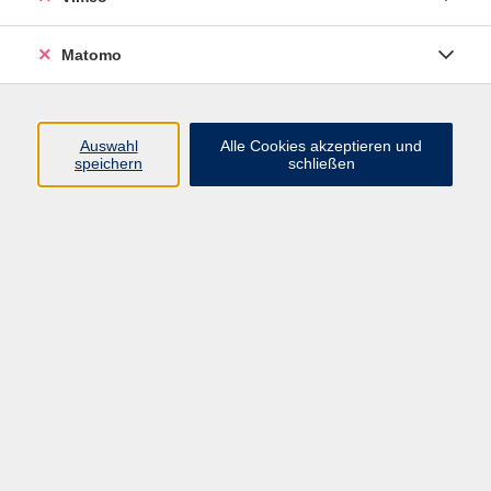
Matomo
Programm
Mensch und Gesellschaft
Auswahl
Alle Cookies akzeptieren und
speichern
schließen
Kultur und Gestalten
Gesundheit und Ernährung
Sprachen
Deutsch und Integration
Digitale Welt und Beruf
Grundbildung
Digitales Lernen
Inhalte