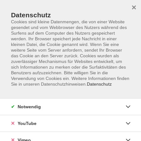
×
Datenschutz
Cookies sind kleine Datenmengen, die von einer Website
gesendet und vom Webbrowser des Nutzers während des
Surfens auf dem Computer des Nutzers gespeichert
Zum Hauptinhalt springen
werden. Ihr Browser speichert jede Nachricht in einer
kleinen Datei, die Cookie genannt wird. Wenn Sie eine
weitere Seite vom Server anfordern, sendet Ihr Browser
Der Kurs konnte nicht gefunden werden.
das Cookie an den Server zurück. Cookies wurden als
zuverlässiger Mechanismus für Websites entwickelt, um
sich Informationen zu merken oder die Surfaktivitäten des
Benutzers aufzuzeichnen. Bitte willigen Sie in die
Verwendung von Cookies ein. Weitere Informationen finden
Sie in unseren Datenschutzhinweisen.
Datenschutz
Impressum
Datenschutzerklärung
AGB und Widerruf
Notwendig
Barrierefreiheit
Vertrag widerrufen
YouTube
Vimeo