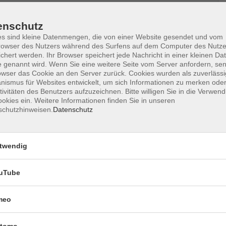
enschutz
s sind kleine Datenmengen, die von einer Website gesendet und vom
er, Aquarellpinsel, evtl. Vorlagen bzw. Inspirationen
owser des Nutzers während des Surfens auf dem Computer des Nutze
chert werden. Ihr Browser speichert jede Nachricht in einer kleinen Dat
 genannt wird. Wenn Sie eine weitere Seite vom Server anfordern, se
owser das Cookie an den Server zurück. Cookies wurden als zuverlässi
ismus für Websites entwickelt, um sich Informationen zu merken oder
tivitäten des Benutzers aufzuzeichnen. Bitte willigen Sie in die Verwen
okies ein. Weitere Informationen finden Sie in unseren
Ort / Raum
schutzhinweisen.
Datenschutz
:15 Uhr
2.03
twendig
:15 Uhr
2.03
uTube
:15 Uhr
2.03
meo
– 20:15 Uhr
2.03