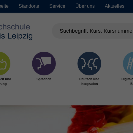
seite
Standorte
Service
Über uns
Aktuelles
eit und
Sprachen
Deutsch und
Digital
rung
Integration
B