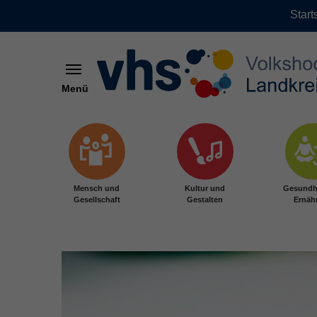
Start
Menü
Zum Hauptinhalt springen
Mensch und
Kultur und
Gesundh
Gesellschaft
Gestalten
Ernäh