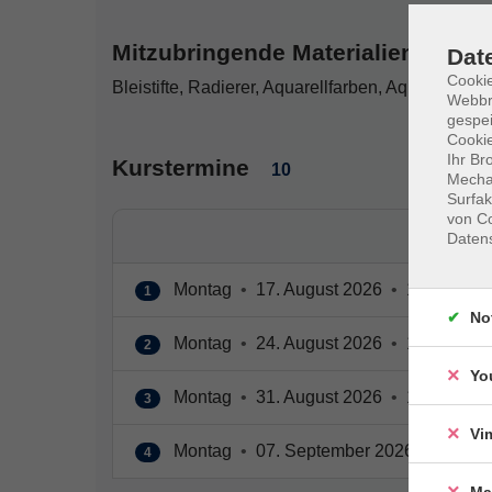
Mitzubringende Materialien
Dat
Cookie
Bleistifte, Radierer, Aquarellfarben, Aquarellpapi
Webbr
gespei
Cookie
Ihr Br
Kurstermine
10
Mechan
Surfak
von Co
Daten
Montag
•
17. August 2026
•
18:00 – 20
1
No
Montag
•
24. August 2026
•
18:00 – 20
2
Yo
Montag
•
31. August 2026
•
18:00 – 20
3
Vi
Montag
•
07. September 2026
•
18:00 
4