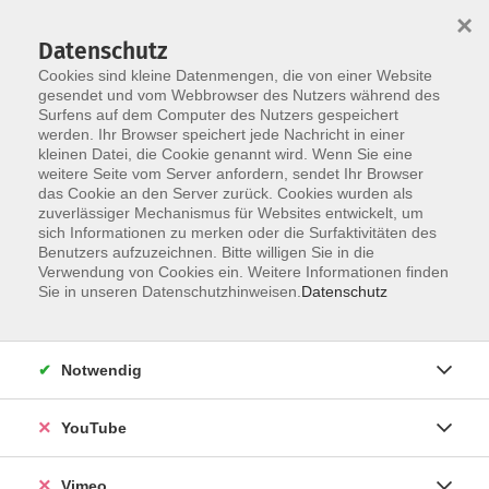
×
Datenschutz
Cookies sind kleine Datenmengen, die von einer Website
gesendet und vom Webbrowser des Nutzers während des
Surfens auf dem Computer des Nutzers gespeichert
Zum Hauptinhalt springen
werden. Ihr Browser speichert jede Nachricht in einer
kleinen Datei, die Cookie genannt wird. Wenn Sie eine
weitere Seite vom Server anfordern, sendet Ihr Browser
das Cookie an den Server zurück. Cookies wurden als
zuverlässiger Mechanismus für Websites entwickelt, um
sich Informationen zu merken oder die Surfaktivitäten des
Benutzers aufzuzeichnen. Bitte willigen Sie in die
Verwendung von Cookies ein. Weitere Informationen finden
Sie in unseren Datenschutzhinweisen.
Datenschutz
Sie sind hier:
Kultur und Gestalten
Malerei, Grafik, Drucktechniken
Notwendig
Pastellmalerei kompakt
YouTube
Dieser Workshop richtet sich an Anfänger und
Vimeo