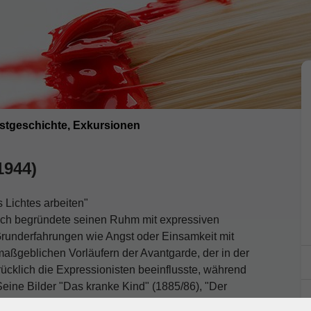
stgeschichte, Exkursionen
1944)
 Lichtes arbeiten"
nch begründete seinen Ruhm mit expressiven
runderfahrungen wie Angst oder Einsamkeit mit
maßgeblichen Vorläufern der Avantgarde, der in der
rücklich die Expressionisten beeinflusste, während
Seine Bilder "Das kranke Kind" (1885/86), "Der
 zu den bekanntesten Werken der Kunstgeschichte.