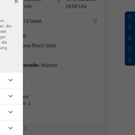
×
17:30 Uhr
19:00 Uhr
rs
1 Termin
/ 2
Ustd.
ei, die
ndet
Dozent*in:
ger
 die
Dr. Marianne Risch-Stolz
dung
Geschäftsstelle:
Wurzen
Wurzen,…
Wurzen, VHS
Lüptitzer Str. 2
Raum 23