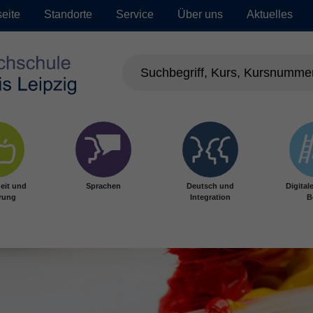
seite
Standorte
Service
Über uns
Aktuelles
eit und
Sprachen
Deutsch und
Digital
rung
Integration
B