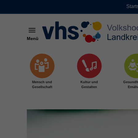
Start
Menü
Zum Hauptinhalt springen
Mensch und
Kultur und
Gesundh
Gesellschaft
Gestalten
Ernäh