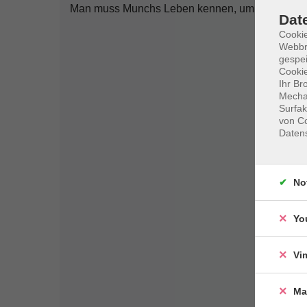
Man muss Munchs Leben kennen, um seine Werke
Dat
Cookie
Webbr
gespei
Cookie
Ihr Br
Mechan
Surfak
von Co
Daten
No
Yo
Vi
Ma