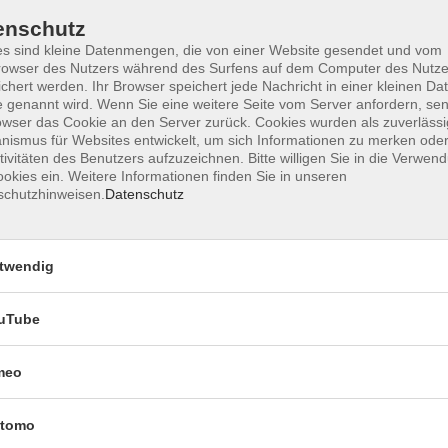
 verstehen zu lernen.
enschutz
s sind kleine Datenmengen, die von einer Website gesendet und vom
owser des Nutzers während des Surfens auf dem Computer des Nutze
chert werden. Ihr Browser speichert jede Nachricht in einer kleinen Dat
 genannt wird. Wenn Sie eine weitere Seite vom Server anfordern, se
owser das Cookie an den Server zurück. Cookies wurden als zuverlässi
ismus für Websites entwickelt, um sich Informationen zu merken oder
tivitäten des Benutzers aufzuzeichnen. Bitte willigen Sie in die Verwen
okies ein. Weitere Informationen finden Sie in unseren
schutzhinweisen.
Datenschutz
twendig
uTube
meo
tomo