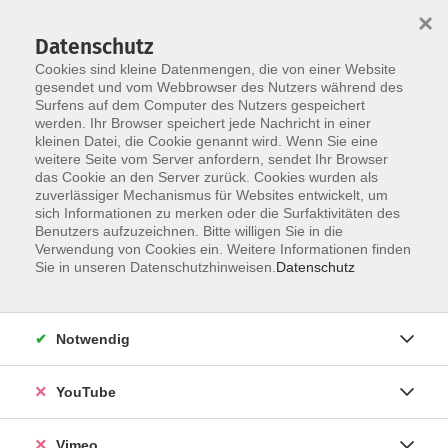
×
Datenschutz
Cookies sind kleine Datenmengen, die von einer Website
gesendet und vom Webbrowser des Nutzers während des
Surfens auf dem Computer des Nutzers gespeichert
Zum Hauptinhalt springen
werden. Ihr Browser speichert jede Nachricht in einer
kleinen Datei, die Cookie genannt wird. Wenn Sie eine
weitere Seite vom Server anfordern, sendet Ihr Browser
das Cookie an den Server zurück. Cookies wurden als
zuverlässiger Mechanismus für Websites entwickelt, um
sich Informationen zu merken oder die Surfaktivitäten des
Benutzers aufzuzeichnen. Bitte willigen Sie in die
Verwendung von Cookies ein. Weitere Informationen finden
Sie in unseren Datenschutzhinweisen.
Datenschutz
Sie sind hier:
Kultur und Gestalten
Kultur- und Kunstgeschichte, Exkursionen
Notwendig
Vortrag: Frans Hals (1582/83-1666)
YouTube
Der unorthodox malende Barockkünstler
Vimeo