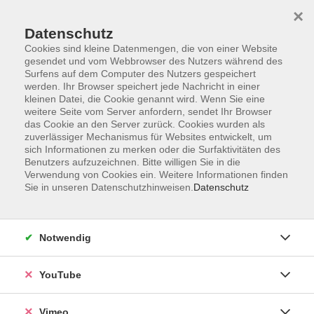
×
Datenschutz
Cookies sind kleine Datenmengen, die von einer Website
gesendet und vom Webbrowser des Nutzers während des
Surfens auf dem Computer des Nutzers gespeichert
Zum Hauptinhalt springen
werden. Ihr Browser speichert jede Nachricht in einer
kleinen Datei, die Cookie genannt wird. Wenn Sie eine
weitere Seite vom Server anfordern, sendet Ihr Browser
das Cookie an den Server zurück. Cookies wurden als
zuverlässiger Mechanismus für Websites entwickelt, um
sich Informationen zu merken oder die Surfaktivitäten des
Benutzers aufzuzeichnen. Bitte willigen Sie in die
Verwendung von Cookies ein. Weitere Informationen finden
Sie in unseren Datenschutzhinweisen.
Datenschutz
Sie sind hier:
Kultur und Gestalten
Weitere Kursangebote
Notwendig
YouTube
Nähen für Kids ab 10 Jahre- Ferienkurs
Ihr wollt tolle Sachen selber machen und nicht kaufen?
Vimeo