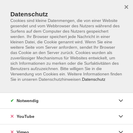
×
Datenschutz
Cookies sind kleine Datenmengen, die von einer Website
gesendet und vom Webbrowser des Nutzers während des
Surfens auf dem Computer des Nutzers gespeichert
Zum Hauptinhalt springen
werden. Ihr Browser speichert jede Nachricht in einer
kleinen Datei, die Cookie genannt wird. Wenn Sie eine
weitere Seite vom Server anfordern, sendet Ihr Browser
Der Kurs konnte nicht gefunden werden.
das Cookie an den Server zurück. Cookies wurden als
zuverlässiger Mechanismus für Websites entwickelt, um
sich Informationen zu merken oder die Surfaktivitäten des
Benutzers aufzuzeichnen. Bitte willigen Sie in die
Verwendung von Cookies ein. Weitere Informationen finden
Sie in unseren Datenschutzhinweisen.
Datenschutz
Impressum
Datenschutzerklärung
AGB und Widerruf
Notwendig
Barrierefreiheit
Vertrag widerrufen
YouTube
Vimeo