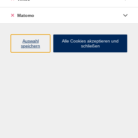
Matomo
Programm
Mensch und Gesellschaft
Auswahl
Alle Cookies akzeptieren und
speichern
schließen
Kultur und Gestalten
Gesundheit und Ernährung
Sprachen
Deutsch und Integration
Digitale Welt und Beruf
Grundbildung
Digitales Lernen
Inhalte