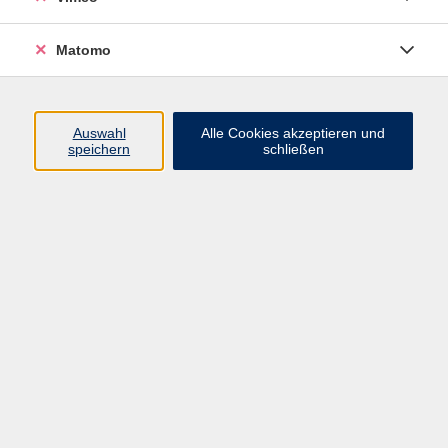
Matomo
Programm
Mensch und Gesellschaft
Auswahl
Alle Cookies akzeptieren und
speichern
schließen
Kultur und Gestalten
Gesundheit und Ernährung
Sprachen
Deutsch und Integration
Digitale Welt und Beruf
Grundbildung
Digitales Lernen
Inhalte