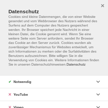
×
Datenschutz
Cookies sind kleine Datenmengen, die von einer Website
gesendet und vom Webbrowser des Nutzers während des
Surfens auf dem Computer des Nutzers gespeichert
Zum Hauptinhalt springen
werden. Ihr Browser speichert jede Nachricht in einer
kleinen Datei, die Cookie genannt wird. Wenn Sie eine
weitere Seite vom Server anfordern, sendet Ihr Browser
Der Kurs konnte nicht gefunden werden.
das Cookie an den Server zurück. Cookies wurden als
zuverlässiger Mechanismus für Websites entwickelt, um
sich Informationen zu merken oder die Surfaktivitäten des
Benutzers aufzuzeichnen. Bitte willigen Sie in die
Verwendung von Cookies ein. Weitere Informationen finden
Sie in unseren Datenschutzhinweisen.
Datenschutz
Impressum
Datenschutzerklärung
AGB und Widerruf
Notwendig
Barrierefreiheit
Vertrag widerrufen
YouTube
Vimeo