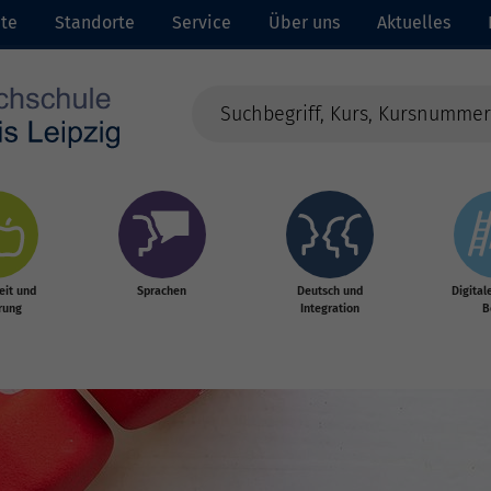
ite
Standorte
Service
Über uns
Aktuelles
it und
Sprachen
Deutsch und
Digital
rung
Integration
B