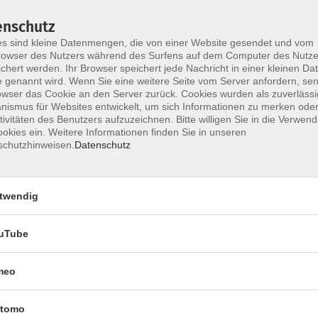
gt Ihnen die Dozentin, wie man so manches
enschutz
t ausprobieren.
s sind kleine Datenmengen, die von einer Website gesendet und vom
owser des Nutzers während des Surfens auf dem Computer des Nutze
hren Alltag bringen
chert werden. Ihr Browser speichert jede Nachricht in einer kleinen Dat
ße Hau-Ruck-Aktionen
 genannt wird. Wenn Sie eine weitere Seite vom Server anfordern, se
nsdruck
owser das Cookie an den Server zurück. Cookies wurden als zuverlässi
ismus für Websites entwickelt, um sich Informationen zu merken oder
rbeitet als Ordnungscoach und hat so einige
tivitäten des Benutzers aufzuzeichnen. Bitte willigen Sie in die Verwen
n Sie, dass in Japan ein Ordnungscoach fast zum
okies ein. Weitere Informationen finden Sie in unseren
z entspannt dem Thema näher kommen.
schutzhinweisen.
Datenschutz
twendig
uTube
meo
tomo