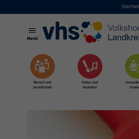
Startse
Menü
Zum Hauptinhalt springen
Mensch und
Kultur und
Gesundhe
Gesellschaft
Gestalten
Ernäh