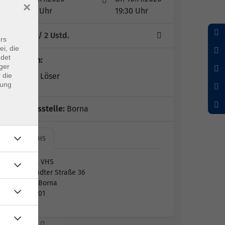
×
18:00 Uhr
19:30 Uhr
1 Termin
/ 2
Ustd.
rs
ei, die
ndet
Dozent*in:
ger
 die
Michaela Löser
dung
Geschäftsstelle:
Borna
Borna, VHS
Borna, VHS
Lobstädter Straße 36
04552 Borna
Raum 01