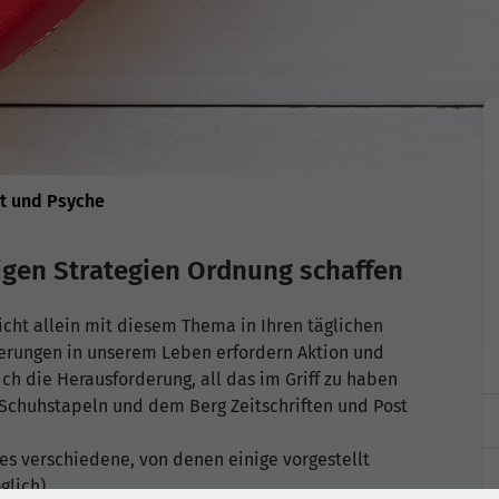
t und Psyche
tigen Strategien Ordnung schaffen
nicht allein mit diesem Thema in Ihren täglichen
ungen in unserem Leben erfordern Aktion und
 die Herausforderung, all das im Griff zu haben
Schuhstapeln und dem Berg Zeitschriften und Post
t es verschiedene, von denen einige vorgestellt
lich).