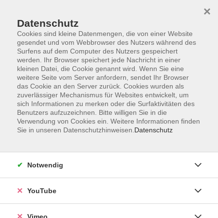
×
Datenschutz
Cookies sind kleine Datenmengen, die von einer Website
gesendet und vom Webbrowser des Nutzers während des
Surfens auf dem Computer des Nutzers gespeichert
Zum Hauptinhalt springen
werden. Ihr Browser speichert jede Nachricht in einer
kleinen Datei, die Cookie genannt wird. Wenn Sie eine
weitere Seite vom Server anfordern, sendet Ihr Browser
das Cookie an den Server zurück. Cookies wurden als
Recht, Verbraucherfragen
zuverlässiger Mechanismus für Websites entwickelt, um
sich Informationen zu merken oder die Surfaktivitäten des
Benutzers aufzuzeichnen. Bitte willigen Sie in die
Verwendung von Cookies ein. Weitere Informationen finden
Sie in unseren Datenschutzhinweisen.
Datenschutz
13 Kurse
Notwendig
zurück zu Mensch und Gesellschaft
YouTube
Frank Hartmann
Vimeo