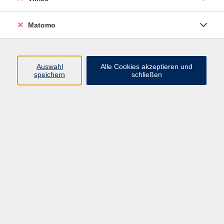
Fachreferent
03433 744633-23
Matomo
E-Mail senden
Ergebnisse filtern
Auswahl
Alle Cookies akzeptieren und
speichern
schließen
Faires Yoga Festival
Sa. 05.09.2026 13:00
Markkleeberg
Nachhaltiger Leben - Geld sparen,
Ressourcen schonen
Do. 17.09.2026 18:00
Wurzen