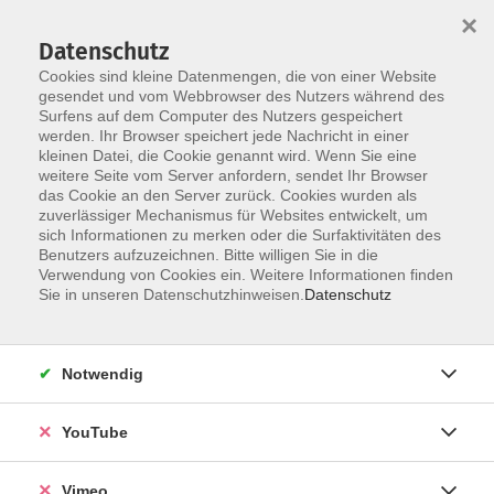
×
Datenschutz
Cookies sind kleine Datenmengen, die von einer Website
gesendet und vom Webbrowser des Nutzers während des
Surfens auf dem Computer des Nutzers gespeichert
Zum Hauptinhalt springen
werden. Ihr Browser speichert jede Nachricht in einer
kleinen Datei, die Cookie genannt wird. Wenn Sie eine
weitere Seite vom Server anfordern, sendet Ihr Browser
das Cookie an den Server zurück. Cookies wurden als
zuverlässiger Mechanismus für Websites entwickelt, um
sich Informationen zu merken oder die Surfaktivitäten des
Benutzers aufzuzeichnen. Bitte willigen Sie in die
Verwendung von Cookies ein. Weitere Informationen finden
Sie in unseren Datenschutzhinweisen.
Datenschutz
Sie sind hier:
Gesundheit und Ernährung
Fitness, Gymnastik, Ausdauer
Notwendig
Gymnastik, Pilates
YouTube
Pilates für Einsteiger
Vimeo