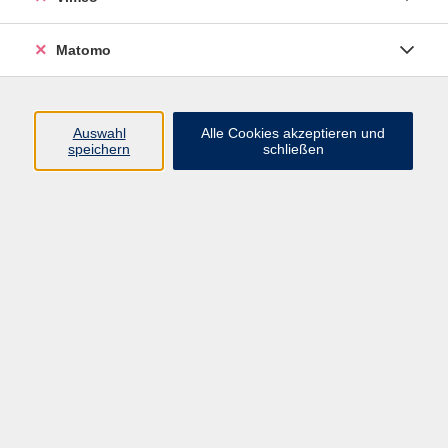
englischen Sprache haben können Sie in diesen Kurs
unkompliziert einsteigen. Die grundlegenden
Matomo
Fertigkeiten aus dem ersten Semester werden
vertieft und wir tauchen weiter ein in die
Weltsprache Englisch. Wie immer mit
alltagstauglichen Situationen und der nötigen
Auswahl
Alle Cookies akzeptieren und
speichern
schließen
Grammatik, die behutsam vermittelt wird.
Mitzubringende Materialien
GO FOR IT! A1 (Hueber)
978-3-19-102938-8
Bitte kaufen Sie das Lehrwerk erst nach der ersten
Veranstaltung.
134,40 €
Gebühr