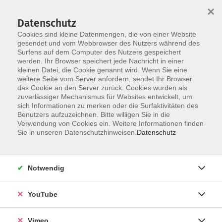
×
Datenschutz
Cookies sind kleine Datenmengen, die von einer Website
gesendet und vom Webbrowser des Nutzers während des
Surfens auf dem Computer des Nutzers gespeichert
Zum Hauptinhalt springen
werden. Ihr Browser speichert jede Nachricht in einer
kleinen Datei, die Cookie genannt wird. Wenn Sie eine
weitere Seite vom Server anfordern, sendet Ihr Browser
das Cookie an den Server zurück. Cookies wurden als
zuverlässiger Mechanismus für Websites entwickelt, um
sich Informationen zu merken oder die Surfaktivitäten des
Benutzers aufzuzeichnen. Bitte willigen Sie in die
Verwendung von Cookies ein. Weitere Informationen finden
Sie in unseren Datenschutzhinweisen.
Datenschutz
Sie sind hier:
Sprachen
Englisch
Grundkurse
Notwendig
Englisch für Anfänger mit geringen
Vorkenntnissen
YouTube
Wenn Sie bereits einige wenige Vorkenntnisse der
Vimeo