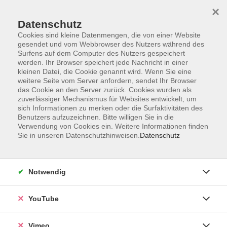
×
Datenschutz
Cookies sind kleine Datenmengen, die von einer Website
gesendet und vom Webbrowser des Nutzers während des
Surfens auf dem Computer des Nutzers gespeichert
Zum Hauptinhalt springen
werden. Ihr Browser speichert jede Nachricht in einer
kleinen Datei, die Cookie genannt wird. Wenn Sie eine
weitere Seite vom Server anfordern, sendet Ihr Browser
das Cookie an den Server zurück. Cookies wurden als
zuverlässiger Mechanismus für Websites entwickelt, um
sich Informationen zu merken oder die Surfaktivitäten des
Benutzers aufzuzeichnen. Bitte willigen Sie in die
Verwendung von Cookies ein. Weitere Informationen finden
Sie in unseren Datenschutzhinweisen.
Datenschutz
Sie sind hier:
Sprachen
Französisch
Aufbaukurse
Notwendig
Französisch für Fortgeschrittene
YouTube
Mitzubringende Materialien
Voyages neu B1 (Klett)
Vimeo