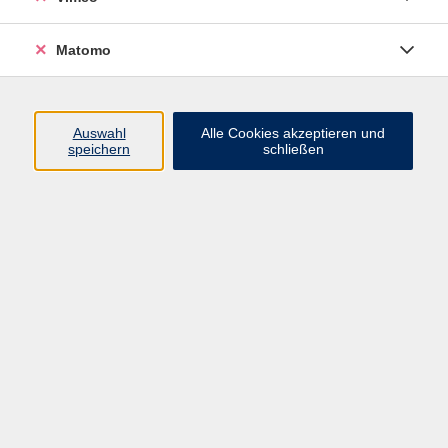
ISBN: 978-3-12-529431-8
Niveau B1
Matomo
Auswahl
Alle Cookies akzeptieren und
speichern
schließen
93,40 €
Gebühr
In den Warenkorb
Merken
Kursnummer:
26G0482130
Start
Ende
Do. 17.09.2026
Do. 10.12.2026
18:00 Uhr
19:30 Uhr