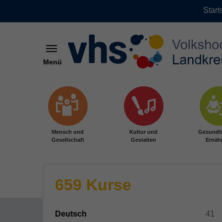
Start
Menü
Zum Hauptinhalt springen
Mensch und
Kultur und
Gesundh
Gesellschaft
Gestalten
Ernäh
659 Kurse
Deutsch
41