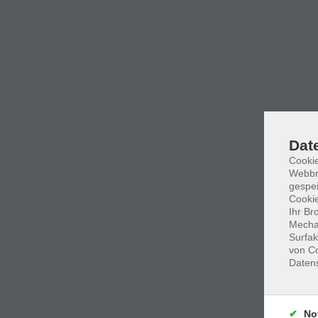
Dat
Cookie
Webbr
gespei
Cookie
Ihr Br
Mechan
Surfak
von Co
Daten
No