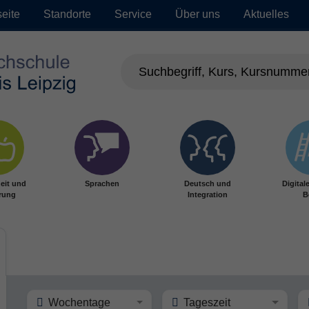
seite
Standorte
Service
Über uns
Aktuelles
eit und
Sprachen
Deutsch und
Digital
rung
Integration
B
Wochentage
Tageszeit