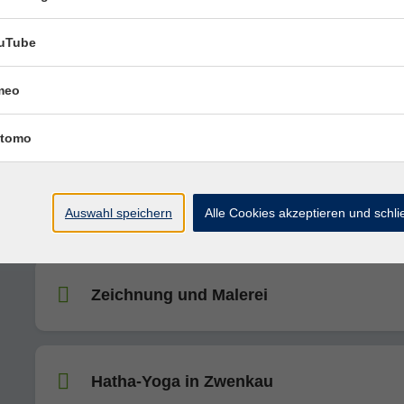
Englisch für den Kundenkontakt – leicht
uTube
praxisnah
meo
Französisch für Anfänger - Neustart
tomo
Sicher vererben – Chancen und Risiken
Auswahl speichern
Alle Cookies akzeptieren und schl
Ehegattentestaments
Zeichnung und Malerei
Hatha-Yoga in Zwenkau