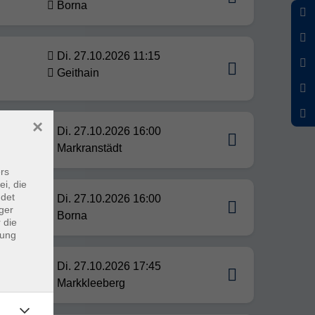
Borna
Di. 27.10.2026 11:15
Geithain
×
 durch
Di. 27.10.2026 16:00
Markranstädt
rs
ei, die
ndet
Di. 27.10.2026 16:00
ger
Borna
 die
dung
pte
Di. 27.10.2026 17:45
Markkleeberg