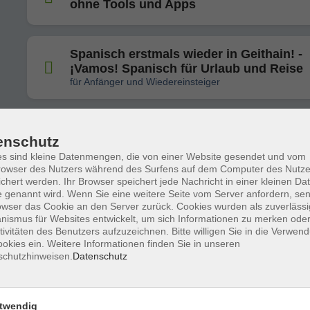
ohne Tools und Apps
Spanisch erstmals wieder in Geithain! -
¡Vamos! Spanisch für Urlaub und Reise
für Anfänger und Wiedereinsteiger
Geister, Kürbis & Papierzauber - Kreativ
enschutz
Halloween
s sind kleine Datenmengen, die von einer Website gesendet und vom
owser des Nutzers während des Surfens auf dem Computer des Nutze
chert werden. Ihr Browser speichert jede Nachricht in einer kleinen Dat
 genannt wird. Wenn Sie eine weitere Seite vom Server anfordern, se
Spanisch für Alltag und Reise -
owser das Cookie an den Server zurück. Cookies wurden als zuverlässi
Der entspannte Einstieg in die spanische Sprache
ismus für Websites entwickelt, um sich Informationen zu merken oder
tivitäten des Benutzers aufzuzeichnen. Bitte willigen Sie in die Verwen
okies ein. Weitere Informationen finden Sie in unseren
schutzhinweisen.
Datenschutz
Osmanische Küche – Traditionelle Reze
aus der Palastküche
twendig