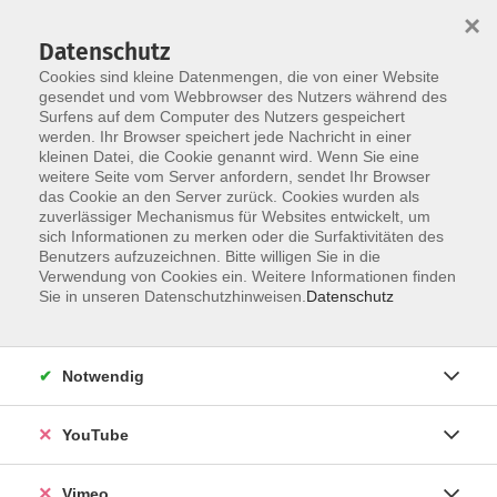
×
Datenschutz
Cookies sind kleine Datenmengen, die von einer Website
gesendet und vom Webbrowser des Nutzers während des
Surfens auf dem Computer des Nutzers gespeichert
Zum Hauptinhalt springen
Sie sind hier:
werden. Ihr Browser speichert jede Nachricht in einer
Über uns
Unsere Dozierenden
kleinen Datei, die Cookie genannt wird. Wenn Sie eine
weitere Seite vom Server anfordern, sendet Ihr Browser
das Cookie an den Server zurück. Cookies wurden als
Müller, Dr. Holger
zuverlässiger Mechanismus für Websites entwickelt, um
sich Informationen zu merken oder die Surfaktivitäten des
Benutzers aufzuzeichnen. Bitte willigen Sie in die
Verwendung von Cookies ein. Weitere Informationen finden
Sie in unseren Datenschutzhinweisen.
Datenschutz
Zu viel, zu laut, zu wenig Hilfe - Gelassenheit
durch Psychohygiene
Mi. 04.11.2026 09:00
Notwendig
Grimma
YouTube
Vimeo