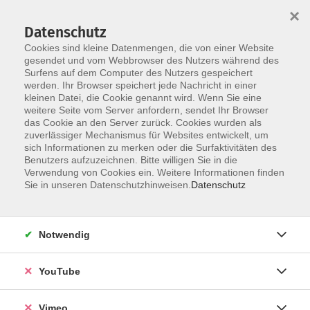
×
Datenschutz
Cookies sind kleine Datenmengen, die von einer Website
gesendet und vom Webbrowser des Nutzers während des
Surfens auf dem Computer des Nutzers gespeichert
Zum Hauptinhalt springen
Sie sind hier:
werden. Ihr Browser speichert jede Nachricht in einer
Über uns
Unsere Dozierenden
kleinen Datei, die Cookie genannt wird. Wenn Sie eine
weitere Seite vom Server anfordern, sendet Ihr Browser
das Cookie an den Server zurück. Cookies wurden als
Dittrich, Alexandra
zuverlässiger Mechanismus für Websites entwickelt, um
sich Informationen zu merken oder die Surfaktivitäten des
Benutzers aufzuzeichnen. Bitte willigen Sie in die
Verwendung von Cookies ein. Weitere Informationen finden
Sie in unseren Datenschutzhinweisen.
Datenschutz
English conversation course
Di. 05.05.2026 09:00
Markkleeberg
Notwendig
YouTube
Spanisch für Urlaub und Alltag
Vimeo