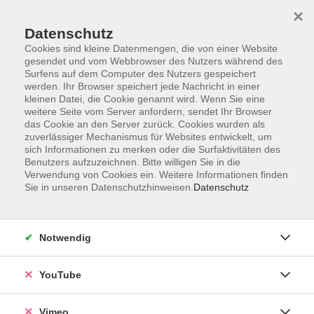
×
Datenschutz
Cookies sind kleine Datenmengen, die von einer Website
gesendet und vom Webbrowser des Nutzers während des
Surfens auf dem Computer des Nutzers gespeichert
Zum Hauptinhalt springen
Sie sind hier:
werden. Ihr Browser speichert jede Nachricht in einer
Über uns
Unsere Dozierenden
kleinen Datei, die Cookie genannt wird. Wenn Sie eine
weitere Seite vom Server anfordern, sendet Ihr Browser
das Cookie an den Server zurück. Cookies wurden als
Guth, Catharina
zuverlässiger Mechanismus für Websites entwickelt, um
sich Informationen zu merken oder die Surfaktivitäten des
Benutzers aufzuzeichnen. Bitte willigen Sie in die
Verwendung von Cookies ein. Weitere Informationen finden
Sie in unseren Datenschutzhinweisen.
Datenschutz
Spielen, Atmen, Staunen – Achtsamkeit mit
Kindern entdecken
Do. 08.10.2026 09:30
Notwendig
Markkleeberg
YouTube
Vimeo