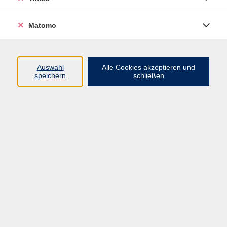
zurück zur Übersicht
Matomo
Impressum
Datenschutzerklärung
Auswahl
Alle Cookies akzeptieren und
speichern
schließen
AGB und Widerruf
Barrierefreiheit
Vertrag widerrufen
Programm
Mensch und Gesellschaft
Kultur und Gestalten