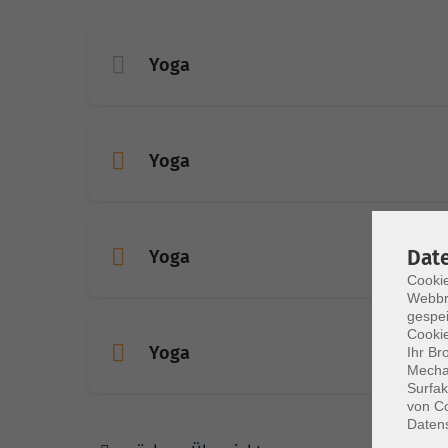
Yoga
Yoga
Dat
Yoga
Cookie
Webbr
gespei
Cookie
Yoga
Ihr Br
Mechan
Surfak
von Co
Daten