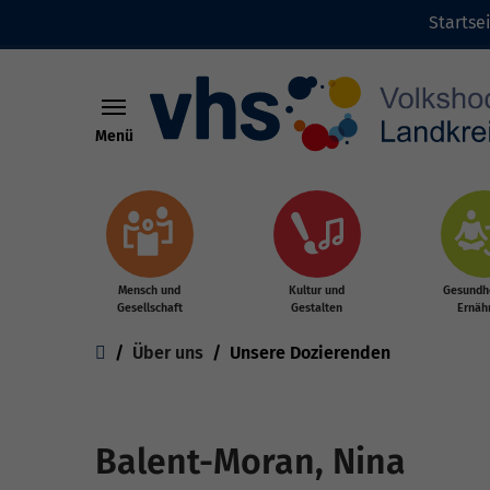
Startse
Menü
Zum Hauptinhalt springen
Mensch und
Kultur und
Gesundhe
Gesellschaft
Gestalten
Ernäh
Sie sind hier:
Über uns
Unsere Dozierenden
Balent-Moran, Nina