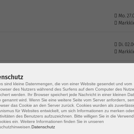
Mo. 27.
Markkl
Di. 02.0
Markkl
Fr. 12.0
enschutz
Markkl
s sind kleine Datenmengen, die von einer Website gesendet und vom
owser des Nutzers während des Surfens auf dem Computer des Nutze
chert werden. Ihr Browser speichert jede Nachricht in einer kleinen Dat
 genannt wird. Wenn Sie eine weitere Seite vom Server anfordern, se
Mi. 01.0
owser das Cookie an den Server zurück. Cookies wurden als zuverlässi
Markkl
ismus für Websites entwickelt, um sich Informationen zu merken oder
tivitäten des Benutzers aufzuzeichnen. Bitte willigen Sie in die Verwen
okies ein. Weitere Informationen finden Sie in unseren
schutzhinweisen.
Datenschutz