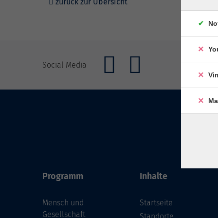
zurück zur Übersicht
No
Yo
Social Media
Vi
Ma
Programm
Inhalte
Mensch und
Startseite
Gesellschaft
Standorte