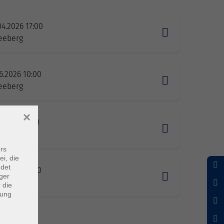
04.2026 17:00
eeberg
6.2026 10:00
eeberg
×
6.2026 10:00
eeberg
rs
ei, die
ndet
7.2026 18:00
ger
eeberg
 die
dung