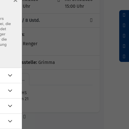
×
09:00 Uhr
15:00 Uhr
rs
1 Termin
/ 8
Ustd.
ei, die
ndet
ger
Dozent*in:
 die
Dr. Peggy Renger
dung
Geschäftsstelle:
Grimma
Grimma,…
Grimma, VHS
Wallgraben 21