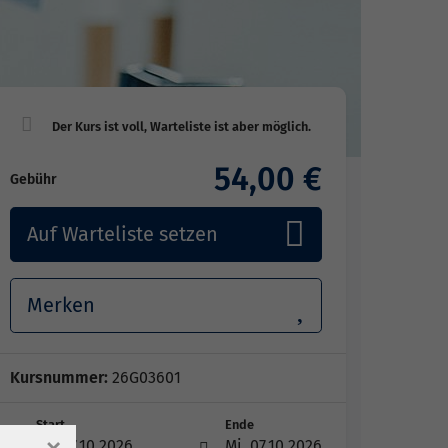
54,00 €
Gebühr
Auf Warteliste setzen
Merken
Kursnummer:
26G03601
Start
Ende
Mi. 07.10.2026
Mi. 07.10.2026