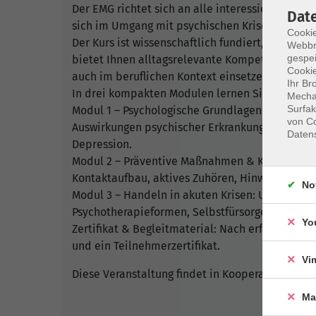
Der EMG richtet sich an alle interessierten Erwa
Dat
sich im Umgang mit psychischen Krisen sichere
Cookie
Der Kurs ist wissenschaftlich fundiert, praxisna
Webbr
gespei
bietet Ihnen alltagsrelevante Kompetenzen, die
Cookie
auch im beruflichen Kontext einsetzen können.
Ihr Br
In drei kompakten Modulen lernen Sie:
Mechan
Surfak
Modul 1 – Psychologische Grundlagen: Verständn
von Co
Auswirkungen psychischer Erkrankungen sowie z
Daten
Depression.
Modul 2 – Präventive Maßnahmen & Kriseninterv
Kontaktaufbau, aktives Zuhören, Hinweise auf S
No
Modul 3 – Handeln in akuten Krisen: Umgang mi
Psychotherapieformen, Selbstfürsorge und Verwei
Yo
Zertifikat & Begleitmaterial: Nach erfolgreicher
und ein Teilnehmerzertifikat.
Vi
Diese Veranstaltung findet in Kooperation mit 
Ma