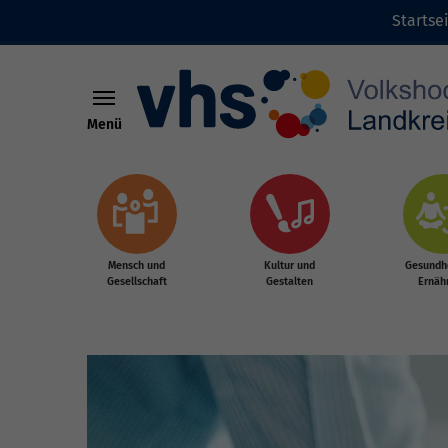
Startse
Menü
Zum Hauptinhalt springen
Mensch und
Kultur und
Gesundhe
Gesellschaft
Gestalten
Ernäh