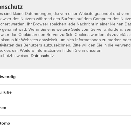
chsenen – ob privat oder beruflich motiviert –, die
enschutz
r fühlen möchten.
s sind kleine Datenmengen, die von einer Website gesendet und vom
h gestaltet und erfordert keine Vorkenntnisse. Er
owser des Nutzers während des Surfens auf dem Computer des Nutze
chert werden. Ihr Browser speichert jede Nachricht in einer kleinen Dat
 Sie sowohl im familiären und privaten Umfeld als
 genannt wird. Wenn Sie eine weitere Seite vom Server anfordern, se
owser das Cookie an den Server zurück. Cookies wurden als zuverlässi
ismus für Websites entwickelt, um sich Informationen zu merken oder
tivitäten des Benutzers aufzuzeichnen. Bitte willigen Sie in die Verwen
is für psychische Gesundheit, Häufigkeit und
okies ein. Weitere Informationen finden Sie in unseren
entrale Krankheitsbilder wie Angststörungen und
schutzhinweisen.
Datenschutz
ention: Warnsignale erkennen, sensibler
uizidalität und konkrete Handlungsstrategien.
twendig
t suizidalen Personen, Überblick über
se auf professionelle Hilfsstellen.
uTube
 Teilnahme erhalten Sie ein digitales Begleitheft
meo
dem Gesundheitsamt des Landkreises Leipzig statt.
tomo