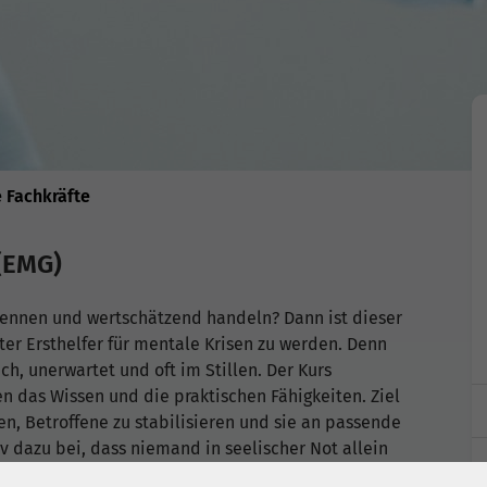
 Fachkräfte
(EMG)
kennen und wertschätzend handeln? Dann ist dieser
ter Ersthelfer für mentale Krisen zu werden. Denn
ch, unerwartet und oft im Stillen. Der Kurs
n das Wissen und die praktischen Fähigkeiten. Ziel
nen, Betroffene zu stabilisieren und sie an passende
iv dazu bei, dass niemand in seelischer Not allein