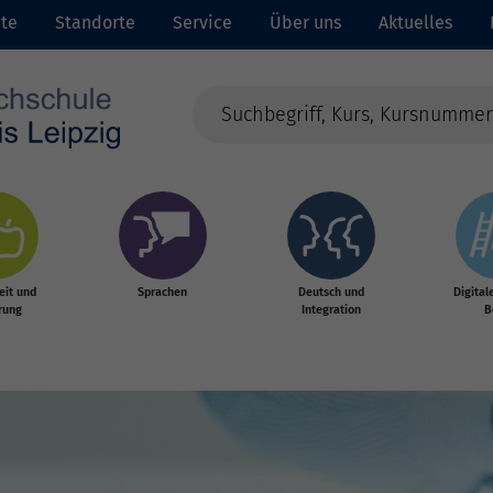
ite
Standorte
Service
Über uns
Aktuelles
it und
Sprachen
Deutsch und
Digital
rung
Integration
B