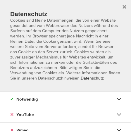
×
Datenschutz
Cookies sind kleine Datenmengen, die von einer Website
gesendet und vom Webbrowser des Nutzers während des
Surfens auf dem Computer des Nutzers gespeichert
Zum Hauptinhalt springen
werden. Ihr Browser speichert jede Nachricht in einer
kleinen Datei, die Cookie genannt wird. Wenn Sie eine
weitere Seite vom Server anfordern, sendet Ihr Browser
das Cookie an den Server zurück. Cookies wurden als
zuverlässiger Mechanismus für Websites entwickelt, um
sich Informationen zu merken oder die Surfaktivitäten des
Benutzers aufzuzeichnen. Bitte willigen Sie in die
Verwendung von Cookies ein. Weitere Informationen finden
Sie in unseren Datenschutzhinweisen.
Datenschutz
Sie sind hier:
Gesundheit und Ernährung
Fitness, Gymnastik, Ausdauer
Notwendig
Aerobic, Zumba
YouTube
Fitness-Oriental - Schnupperkurs
Vimeo