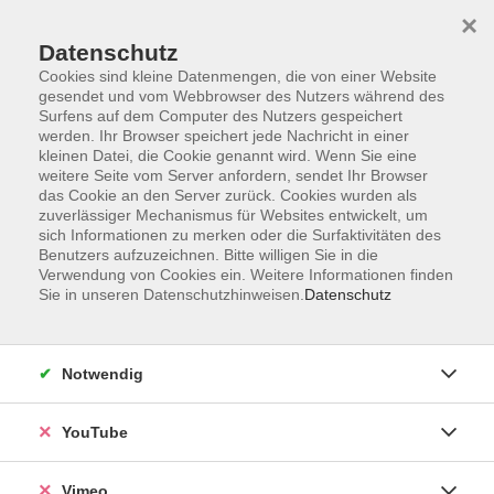
×
Datenschutz
Cookies sind kleine Datenmengen, die von einer Website
gesendet und vom Webbrowser des Nutzers während des
Surfens auf dem Computer des Nutzers gespeichert
Zum Hauptinhalt springen
werden. Ihr Browser speichert jede Nachricht in einer
kleinen Datei, die Cookie genannt wird. Wenn Sie eine
weitere Seite vom Server anfordern, sendet Ihr Browser
das Cookie an den Server zurück. Cookies wurden als
zuverlässiger Mechanismus für Websites entwickelt, um
sich Informationen zu merken oder die Surfaktivitäten des
Benutzers aufzuzeichnen. Bitte willigen Sie in die
Verwendung von Cookies ein. Weitere Informationen finden
Sie in unseren Datenschutzhinweisen.
Datenschutz
Sie sind hier:
Gesundheit und Ernährung
Gesundheitspflege, Erkrankungen,
Notwendig
Heilmethoden
YouTube
Wildpflanzensammlung im Herbst
Vimeo