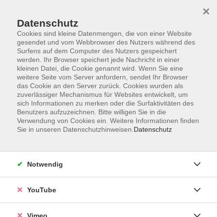
×
Datenschutz
Cookies sind kleine Datenmengen, die von einer Website
gesendet und vom Webbrowser des Nutzers während des
Surfens auf dem Computer des Nutzers gespeichert
Zum Hauptinhalt springen
werden. Ihr Browser speichert jede Nachricht in einer
kleinen Datei, die Cookie genannt wird. Wenn Sie eine
weitere Seite vom Server anfordern, sendet Ihr Browser
Ferienworkshop -
das Cookie an den Server zurück. Cookies wurden als
zuverlässiger Mechanismus für Websites entwickelt, um
talentCAMPus
sich Informationen zu merken oder die Surfaktivitäten des
Benutzers aufzuzeichnen. Bitte willigen Sie in die
Verwendung von Cookies ein. Weitere Informationen finden
Sie in unseren Datenschutzhinweisen.
Datenschutz
1 Kurs
Notwendig
zurück zu Kultur und Gestalten
YouTube
Kerstin Ehrlich
Vimeo