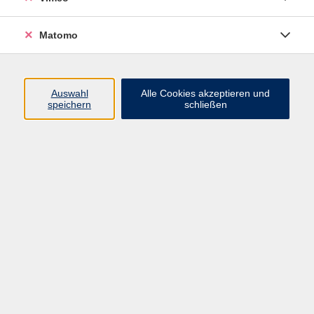
Fachreferentin
03425 9047-22
Matomo
E-Mail senden
Ergebnisse filtern
Auswahl
Alle Cookies akzeptieren und
speichern
schließen
Dot Painting auf Stein- Workshop
Sa. 12.09.2026 13:00
Wurzen