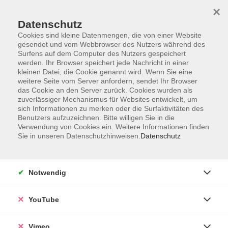
×
Datenschutz
Cookies sind kleine Datenmengen, die von einer Website
gesendet und vom Webbrowser des Nutzers während des
Surfens auf dem Computer des Nutzers gespeichert
Zum Hauptinhalt springen
werden. Ihr Browser speichert jede Nachricht in einer
kleinen Datei, die Cookie genannt wird. Wenn Sie eine
weitere Seite vom Server anfordern, sendet Ihr Browser
das Cookie an den Server zurück. Cookies wurden als
zuverlässiger Mechanismus für Websites entwickelt, um
sich Informationen zu merken oder die Surfaktivitäten des
Benutzers aufzuzeichnen. Bitte willigen Sie in die
Verwendung von Cookies ein. Weitere Informationen finden
Sie in unseren Datenschutzhinweisen.
Datenschutz
Sie sind hier:
Kultur und Gestalten
Kultur- und Kunstgeschichte, Exkursionen
Notwendig
YouTube
Vortrag: J.M.W. Turner (1775-1851)
Turner schuf unverwechselbare Arbeiten, als deren
Vimeo