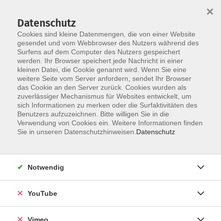
×
Datenschutz
Cookies sind kleine Datenmengen, die von einer Website
gesendet und vom Webbrowser des Nutzers während des
Surfens auf dem Computer des Nutzers gespeichert
Zum Hauptinhalt springen
werden. Ihr Browser speichert jede Nachricht in einer
kleinen Datei, die Cookie genannt wird. Wenn Sie eine
weitere Seite vom Server anfordern, sendet Ihr Browser
Allgemeine IT/Medien-
das Cookie an den Server zurück. Cookies wurden als
zuverlässiger Mechanismus für Websites entwickelt, um
Anwendungen
sich Informationen zu merken oder die Surfaktivitäten des
Benutzers aufzuzeichnen. Bitte willigen Sie in die
Verwendung von Cookies ein. Weitere Informationen finden
Sie in unseren Datenschutzhinweisen.
Datenschutz
66 Kurse
Notwendig
zurück zu Digitale Welt und Beruf
YouTube
Ellen Arndt
Vimeo