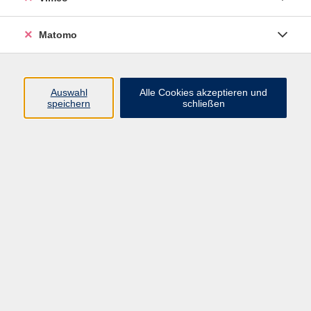
Fachreferentin
03425 9047-21
Matomo
E-Mail senden
Ergebnisse filtern
Auswahl
Alle Cookies akzeptieren und
speichern
schließen
Canva 1 - Einstieg
Di. 01.09.2026 17:00
Wurzen
Excel - Basiswissen
Di. 01.09.2026 17:00
Grimma