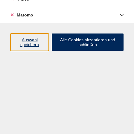
Entspannung
Matomo
Ätherische Öle sind weit mehr als nur angenehme
Düfte – sie begleiten uns oft unbewusst durch
unseren Alltag. Der frische Duft von Pfefferminze aus
einer heißen Tasse Tee, die wohltuende Klarheit von
Auswahl
Alle Cookies akzeptieren und
speichern
schließen
Eukalyptus in einem Bonbon, die belebende und
reinigende Note von Zitrone, oder die beruhigende
Wärme von Lavendel im Wäscheschrank: Düfte
berühren uns, erinnern uns und können unser
Wohlbefinden spürbar beeinflussen.
An diesem Abend tauchen Sie in die faszinierende
Welt der ätherischen Öle ein – Sie lernen die
Grundlagen kennen und setzen Ihr Wissen direkt
praktisch um.
Das erwartet Sie:
Einführung in die Welt der ätherischen Öle: Wirkung,