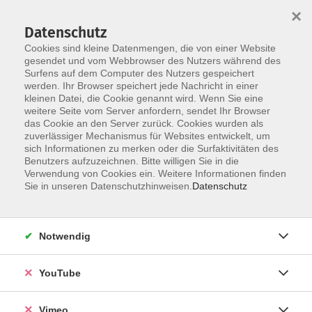
×
Datenschutz
Cookies sind kleine Datenmengen, die von einer Website
gesendet und vom Webbrowser des Nutzers während des
Surfens auf dem Computer des Nutzers gespeichert
Zum Hauptinhalt springen
werden. Ihr Browser speichert jede Nachricht in einer
kleinen Datei, die Cookie genannt wird. Wenn Sie eine
weitere Seite vom Server anfordern, sendet Ihr Browser
das Cookie an den Server zurück. Cookies wurden als
zuverlässiger Mechanismus für Websites entwickelt, um
sich Informationen zu merken oder die Surfaktivitäten des
Benutzers aufzuzeichnen. Bitte willigen Sie in die
Verwendung von Cookies ein. Weitere Informationen finden
Sie in unseren Datenschutzhinweisen.
Datenschutz
Sie sind hier:
Gesundheit und Ernährung
Entspannung, Körpererfahrung
Notwendig
Weitere Entspannungstechniken,
Stressbewältigung
YouTube
Ätherische Öle und ihre Wirkung - Duft und
Vimeo