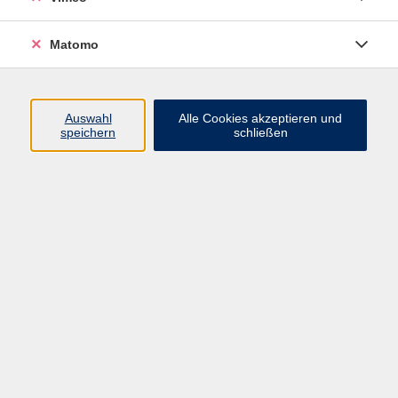
Einstieg
Matomo
Ätherische Öle sind weit mehr als nur angenehme
Düfte – sie begleiten uns oft unbewusst durch unseren
Alltag. Der frische Duft von Pfefferminze aus einer
Auswahl
Alle Cookies akzeptieren und
heißen Tasse Tee, die wohltuende Klarheit von
speichern
schließen
Eukalyptus in einem Bonbon, die belebende und
reinigende Note von Zitrone, oder die beruhigende
Wärme von Lavendel im Wäscheschrank: Düfte
berühren uns, erinnern uns und können unser
Wohlbefinden spürbar beeinflussen.
An diesem Abend tauchen Sie in die faszinierende
Welt der ätherischen Öle ein – Sie lernen die
Grundlagen kennen und setzen Ihr Wissen direkt
praktisch um.
Das erwartet Sie:
Einführung in die Welt der ätherischen Öle: Wirkung,