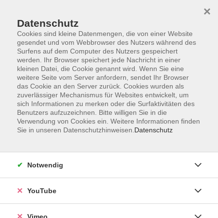
×
Datenschutz
Cookies sind kleine Datenmengen, die von einer Website
gesendet und vom Webbrowser des Nutzers während des
Surfens auf dem Computer des Nutzers gespeichert
Zum Hauptinhalt springen
werden. Ihr Browser speichert jede Nachricht in einer
kleinen Datei, die Cookie genannt wird. Wenn Sie eine
weitere Seite vom Server anfordern, sendet Ihr Browser
das Cookie an den Server zurück. Cookies wurden als
zuverlässiger Mechanismus für Websites entwickelt, um
sich Informationen zu merken oder die Surfaktivitäten des
Benutzers aufzuzeichnen. Bitte willigen Sie in die
Verwendung von Cookies ein. Weitere Informationen finden
Sie in unseren Datenschutzhinweisen.
Datenschutz
Sie sind hier:
Gesundheit und Ernährung
Entspannung, Körpererfahrung
Notwendig
Weitere Entspannungstechniken,
Stressbewältigung
YouTube
Ätherische Öle und ihre Wirkung - ein
Vimeo