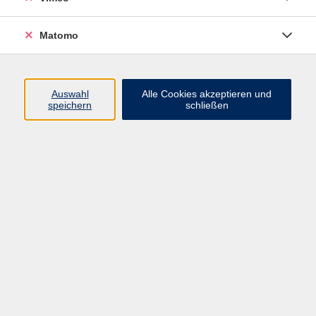
Fachreferentin
03425 9047-22
Matomo
E-Mail senden
Ergebnisse filtern
Auswahl
Alle Cookies akzeptieren und
speichern
schließen
Slow Baking für Eilige
Fr. 07.08.2026 17:00
Wurzen
Brotkurs Roggenkruste
Fr. 14.08.2026 17:00
Markkleeberg